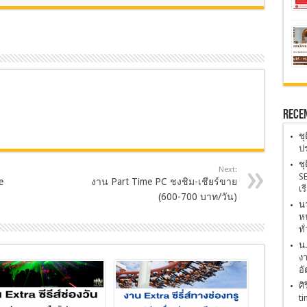
Rece
ชุ
ปร
ชุ
Next:
SE
e
งาน Part Time PC ชงชิม-เชียร์ขาย
เร
(600-700 บาท/วัน)
นา
หน
ทั
น
งา
อั
ศิ
ti