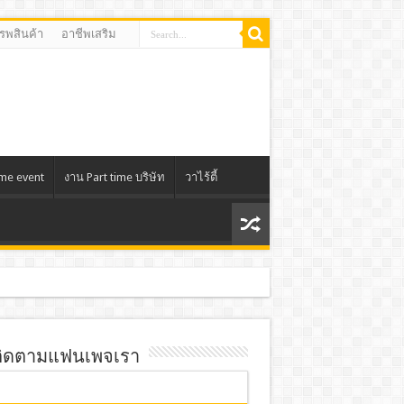
รรพสินค้า
อาชีพเสริม
ime event
งาน Part time บริษัท
วาไร้ตี้
ิดตามแฟนเพจเรา