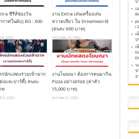
บ
เอ
tra ซีรีส์ช่องวัน
งาน Extra เล่นเครื่องเล่น
Be
ากาศในผับ) BG : 600
หวาดเสียว ใน Dreamworld
p
i 
(คนละ 600 บาท)
เ
24, 2020
กรกฎาคม 19, 2020
ปร
เ
H
E
นส
ขว
ัครนักแสดงร่วมเข้าฉาก
งานโฆษณา ต้องการคนมากิน
อา
่งและปาร์ตี้) คนละ
Pizza อย่างอร่อย (ค่าตัว
าท
15,000 บาท)
ธ์ 2, 2020
มกราคม 21, 2020