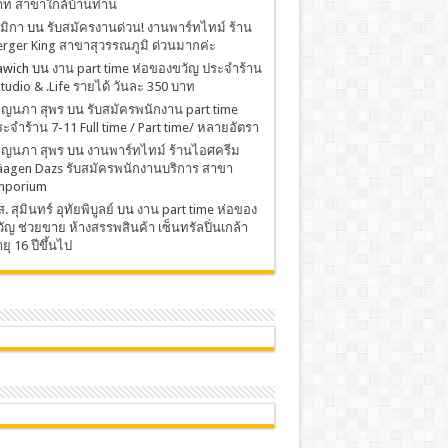
าท สาขาใกล้บ้านท่าน
มิกา
บน
รับสมัครงานด่วน! งานพาร์ทไทม์ ร้าน
rger King สาขาสุวรรณภูมิ ด่วนมากค่ะ
awich
บน
งาน part time ห่อของขวัญ ประจำร้าน
Studio & .Life รายได้ วันละ 350 บาท
พ็ญนภา สุพร
บน
รับสมัครพนักงาน part time
ะจำร้าน 7-11 Full time / Part time/ หลายอัตรา
พ็ญนภา สุพร
บน
งานพาร์ทไทม์ ร้านไอศครีม
äagen Dazs รับสมัครพนักงานบริการ สาขา
mporium
. สุมินทร์ อุทัยพิบูลย์
บน
งาน part time ห่อของ
ัญ ช่วยขาย ห้างสรรพสินค้า เซ็นทรัลปิ่นเกล้า
ยุ 16 ปีขึ้นไป