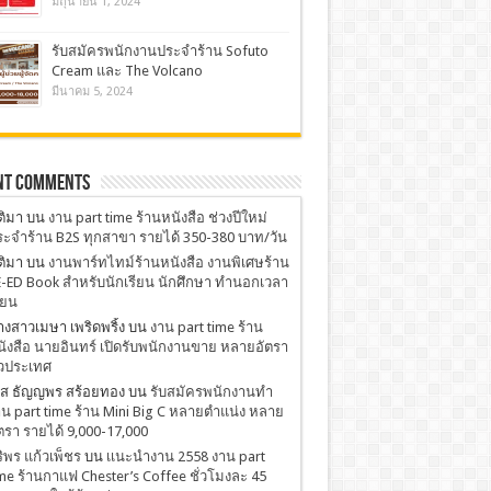
มิถุนายน 1, 2024
รับสมัครพนักงานประจำร้าน Sofuto
Cream และ The Volcano
มีนาคม 5, 2024
nt Comments
ติมา
บน
งาน part time ร้านหนังสือ ช่วงปีใหม่
ะจำร้าน B2S ทุกสาขา รายได้ 350-380 บาท/วัน
ติมา
บน
งานพาร์ทไทม์ร้านหนังสือ งานพิเศษร้าน
-ED Book สำหรับนักเรียน นักศึกษา ทำนอกเวลา
ียน
งสาวเมษา เพริดพริ้ง
บน
งาน part time ร้าน
ังสือ นายอินทร์ เปิดรับพนักงานขาย หลายอัตรา
่วประเทศ
.ส ธัญญพร สร้อยทอง
บน
รับสมัครพนักงานทำ
น part time ร้าน Mini Big C หลายตำแน่ง หลาย
ตรา รายได้ 9,000-17,000
ริพร แก้วเพ็ชร
บน
เเนะนำงาน 2558 งาน part
me ร้านกาแฟ Chester’s Coffee ชั่วโมงละ 45