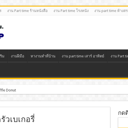
ร
งาน Part time ร้านหนังสือ
งาน Part time โรงหนัง
งาน part time ห้างส
ริม
งานฝีมือ
หางานทําที่บ้าน
งาน part time เสาร์ อาทิตย์
งาน Part t
ffle Donut
กดต
ัวเบเกอรี่