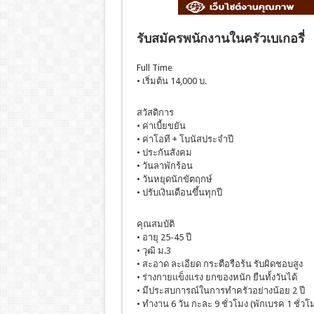
รับสมัครพนักงานในครัวเบเกอรี่
Full Time
• เริ่มต้น 14,000 บ.
สวัสดิการ
• ค่าเบี้ยขยัน
• ค่าโอที + โบนัสประจำปี
• ประกันสังคม
• วันลาพักร้อน
• วันหยุดนักขัตฤกษ์
• ปรับเงินเดือนขึ้นทุกปี
คุณสมบัติ
• อายุ 25-45 ปี
• วุฒิ ม.3
• สะอาด ละเอียด กระตือรือร้น รับผิดชอบสูง
• ร่างกายแข็งแรง ยกของหนัก ยืนทั้งวันได้
• มีประสบการณ์ในการทำครัวอย่างน้อย 2 ปี
• ทำงาน 6 วัน กะละ 9 ชั่วโมง (พักเบรค 1 ชั่วโ