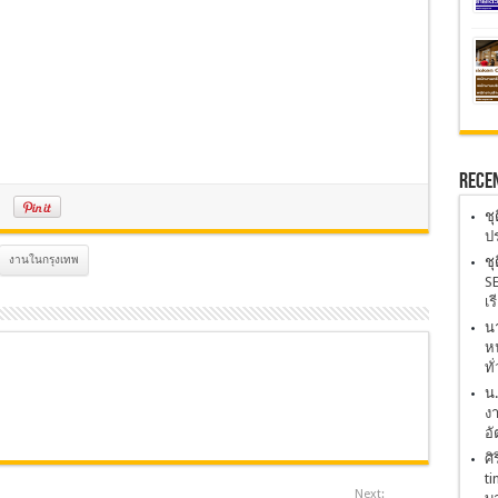
Rece
ชุ
ปร
งานในกรุงเทพ
ชุ
SE
เร
นา
หน
ทั
น
งา
อั
ศิ
ti
Next: