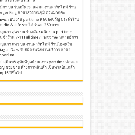
าท สาขาใกล้บ้านท่าน
มิกา
บน
รับสมัครงานด่วน! งานพาร์ทไทม์ ร้าน
rger King สาขาสุวรรณภูมิ ด่วนมากค่ะ
awich
บน
งาน part time ห่อของขวัญ ประจำร้าน
Studio & .Life รายได้ วันละ 350 บาท
พ็ญนภา สุพร
บน
รับสมัครพนักงาน part time
ะจำร้าน 7-11 Full time / Part time/ หลายอัตรา
พ็ญนภา สุพร
บน
งานพาร์ทไทม์ ร้านไอศครีม
äagen Dazs รับสมัครพนักงานบริการ สาขา
mporium
. สุมินทร์ อุทัยพิบูลย์
บน
งาน part time ห่อของ
ัญ ช่วยขาย ห้างสรรพสินค้า เซ็นทรัลปิ่นเกล้า
ยุ 16 ปีขึ้นไป