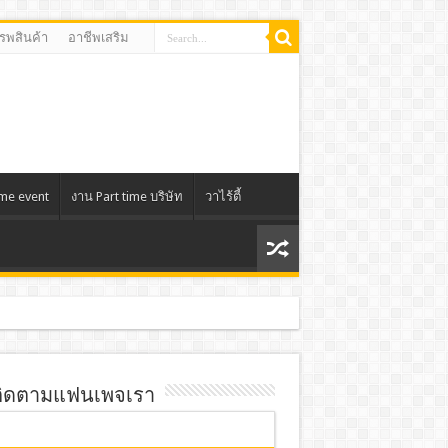
รรพสินค้า
อาชีพเสริม
ime event
งาน Part time บริษัท
วาไร้ตี้
ิดตามแฟนเพจเรา