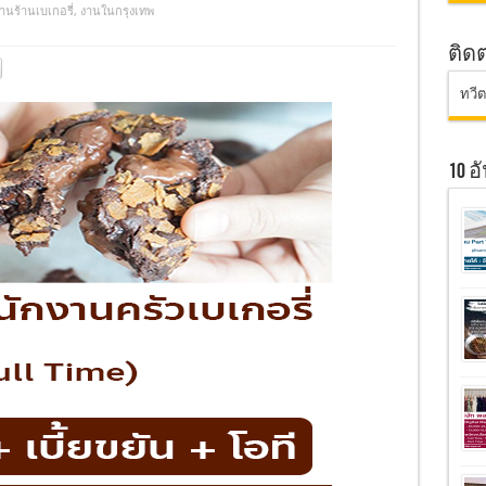
านร้านเบเกอรี่
,
งานในกรุงเทพ
ติด
ทวี
10 