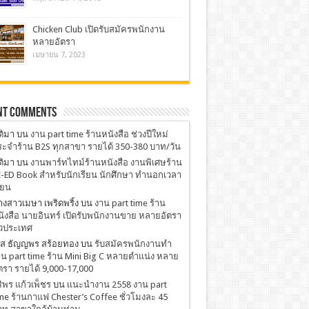
Chicken Club เปิดรับสมัครพนักงาน
หลายอัตรา
เมษายน 7, 2023
nt Comments
ติมา
บน
งาน part time ร้านหนังสือ ช่วงปีใหม่
ะจำร้าน B2S ทุกสาขา รายได้ 350-380 บาท/วัน
ติมา
บน
งานพาร์ทไทม์ร้านหนังสือ งานพิเศษร้าน
-ED Book สำหรับนักเรียน นักศึกษา ทำนอกเวลา
ียน
งสาวเมษา เพริดพริ้ง
บน
งาน part time ร้าน
ังสือ นายอินทร์ เปิดรับพนักงานขาย หลายอัตรา
่วประเทศ
.ส ธัญญพร สร้อยทอง
บน
รับสมัครพนักงานทำ
น part time ร้าน Mini Big C หลายตำแน่ง หลาย
ตรา รายได้ 9,000-17,000
ริพร แก้วเพ็ชร
บน
เเนะนำงาน 2558 งาน part
me ร้านกาแฟ Chester’s Coffee ชั่วโมงละ 45