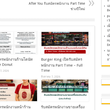
บ
After You รับสมัครพนักงาน Part Time
เอ
ช่วงปีใหม่
Be
p
i 
เ
ปร
เ
H
E
นส
ขว
ัครพนักงานร้านโดนัท
Burger King เปิดรับสมัคร
อา
le Donut
พนักงาน Part Time – Full
Time
7, 2026
สิงหาคม 7, 2026
ัครพนักงานหน้าร้าน
รับสมัครพนักงานขายเครื่อง