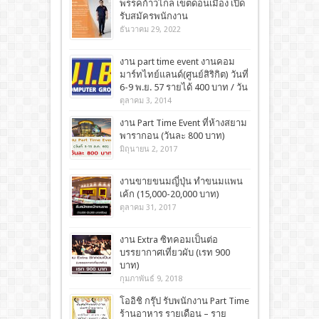
พรรคก้าวไกล เขตดอนเมือง เปิด
รับสมัครพนักงาน
ธันวาคม 29, 2022
งาน part time event งานคอม
มาร์ทไทย์แลนด์(ศูนย์สิริกิต) วันที่
6-9 พ.ย. 57 รายได้ 400 บาท / วัน
ตุลาคม 3, 2014
งาน Part Time Event ที่ห้างสยาม
พารากอน (วันละ 800 บาท)
มิถุนายน 2, 2017
งานขายขนมญี่ปุ่น ทำขนมแพน
เค้ก (15,000-20,000 บาท)
ตุลาคม 31, 2017
งาน Extra ซิทคอมเป็นต่อ
บรรยากาศเที่ยวผับ (เรท 900
บาท)
กุมภาพันธ์ 9, 2018
โออิชิ กรุ๊ป รับพนักงาน Part Time
ร้านอาหาร รายเดือน – ราย