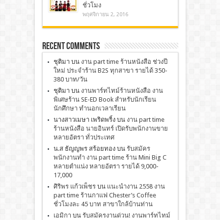
ชั่วโมง
พฤศจิกายน 2, 2016
Recent Comments
ชุติมา
บน
งาน part time ร้านหนังสือ ช่วงปี
ใหม่ ประจำร้าน B2S ทุกสาขา รายได้ 350-
380 บาท/วัน
ชุติมา
บน
งานพาร์ทไทม์ร้านหนังสือ งาน
พิเศษร้าน SE-ED Book สำหรับนักเรียน
นักศึกษา ทำนอกเวลาเรียน
นางสาวเมษา เพริดพริ้ง
บน
งาน part time
ร้านหนังสือ นายอินทร์ เปิดรับพนักงานขาย
หลายอัตรา ทั่วประเทศ
น.ส ธัญญพร สร้อยทอง
บน
รับสมัคร
พนักงานทำ งาน part time ร้าน Mini Big C
หลายตำแน่ง หลายอัตรา รายได้ 9,000-
17,000
ศิริพร แก้วเพ็ชร
บน
เเนะนำงาน 2558 งาน
part time ร้านกาแฟ Chester’s Coffee
ชั่วโมงละ 45 บาท สาขาใกล้บ้านท่าน
เอมิกา
บน
รับสมัครงานด่วน! งานพาร์ทไทม์