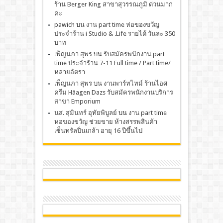
ร้าน Berger King สาขาสุวรรณภูมิ ด่วนมาก
ค่ะ
pawich
บน
งาน part time ห่อของขวัญ
ประจำร้าน i Studio & .Life รายได้ วันละ 350
บาท
เพ็ญนภา สุพร
บน
รับสมัครพนักงาน part
time ประจำร้าน 7-11 Full time / Part time/
หลายอัตรา
เพ็ญนภา สุพร
บน
งานพาร์ทไทม์ ร้านไอศ
ครีม Häagen Dazs รับสมัครพนักงานบริการ
สาขา Emporium
นส. สุมินทร์ อุทัยพิบูลย์
บน
งาน part time
ห่อของขวัญ ช่วยขาย ห้างสรรพสินค้า
เซ็นทรัลปิ่นเกล้า อายุ 16 ปีขึ้นไป