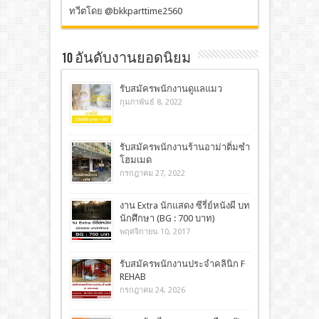
ทวีตโดย @bkkparttime2560
10 อันดับงานยอดนิยม
รับสมัครพนักงานดูแลแมว
กุมภาพันธ์ 8, 2022
รับสมัครพนักงานร้านอาม่าติ่มซำ
โฮมเมด
กรกฎาคม 27, 2022
งาน Extra นักแสดง ซีรี่ย์หนังผี บท
นักศึกษา (BG : 700 บาท)
พฤศจิกายน 10, 2017
รับสมัครพนักงานประจำคลินิก F
REHAB
กรกฎาคม 24, 2026