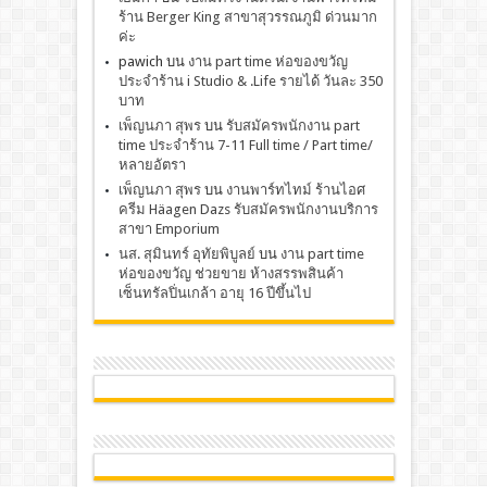
ร้าน Berger King สาขาสุวรรณภูมิ ด่วนมาก
ค่ะ
pawich
บน
งาน part time ห่อของขวัญ
ประจำร้าน i Studio & .Life รายได้ วันละ 350
บาท
เพ็ญนภา สุพร
บน
รับสมัครพนักงาน part
time ประจำร้าน 7-11 Full time / Part time/
หลายอัตรา
เพ็ญนภา สุพร
บน
งานพาร์ทไทม์ ร้านไอศ
ครีม Häagen Dazs รับสมัครพนักงานบริการ
สาขา Emporium
นส. สุมินทร์ อุทัยพิบูลย์
บน
งาน part time
ห่อของขวัญ ช่วยขาย ห้างสรรพสินค้า
เซ็นทรัลปิ่นเกล้า อายุ 16 ปีขึ้นไป