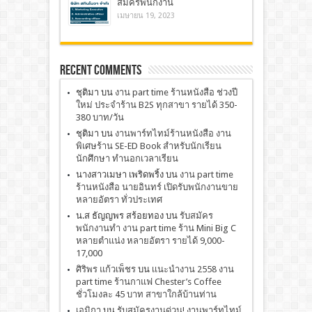
สมัครพนักงาน
เมษายน 19, 2023
Recent Comments
ชุติมา
บน
งาน part time ร้านหนังสือ ช่วงปี
ใหม่ ประจำร้าน B2S ทุกสาขา รายได้ 350-
380 บาท/วัน
ชุติมา
บน
งานพาร์ทไทม์ร้านหนังสือ งาน
พิเศษร้าน SE-ED Book สำหรับนักเรียน
นักศึกษา ทำนอกเวลาเรียน
นางสาวเมษา เพริดพริ้ง
บน
งาน part time
ร้านหนังสือ นายอินทร์ เปิดรับพนักงานขาย
หลายอัตรา ทั่วประเทศ
น.ส ธัญญพร สร้อยทอง
บน
รับสมัคร
พนักงานทำ งาน part time ร้าน Mini Big C
หลายตำแน่ง หลายอัตรา รายได้ 9,000-
17,000
ศิริพร แก้วเพ็ชร
บน
เเนะนำงาน 2558 งาน
part time ร้านกาแฟ Chester’s Coffee
ชั่วโมงละ 45 บาท สาขาใกล้บ้านท่าน
เอมิกา
บน
รับสมัครงานด่วน! งานพาร์ทไทม์