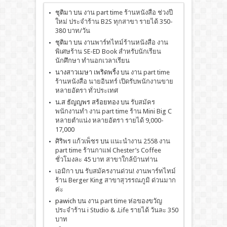
ชุติมา
บน
งาน part time ร้านหนังสือ ช่วงปี
ใหม่ ประจำร้าน B2S ทุกสาขา รายได้ 350-
380 บาท/วัน
ชุติมา
บน
งานพาร์ทไทม์ร้านหนังสือ งาน
พิเศษร้าน SE-ED Book สำหรับนักเรียน
นักศึกษา ทำนอกเวลาเรียน
นางสาวเมษา เพริดพริ้ง
บน
งาน part time
ร้านหนังสือ นายอินทร์ เปิดรับพนักงานขาย
หลายอัตรา ทั่วประเทศ
น.ส ธัญญพร สร้อยทอง
บน
รับสมัคร
พนักงานทำ งาน part time ร้าน Mini Big C
หลายตำแน่ง หลายอัตรา รายได้ 9,000-
17,000
ศิริพร แก้วเพ็ชร
บน
เเนะนำงาน 2558 งาน
part time ร้านกาแฟ Chester’s Coffee
ชั่วโมงละ 45 บาท สาขาใกล้บ้านท่าน
เอมิกา
บน
รับสมัครงานด่วน! งานพาร์ทไทม์
ร้าน Berger King สาขาสุวรรณภูมิ ด่วนมาก
ค่ะ
pawich
บน
งาน part time ห่อของขวัญ
ประจำร้าน i Studio & .Life รายได้ วันละ 350
บาท