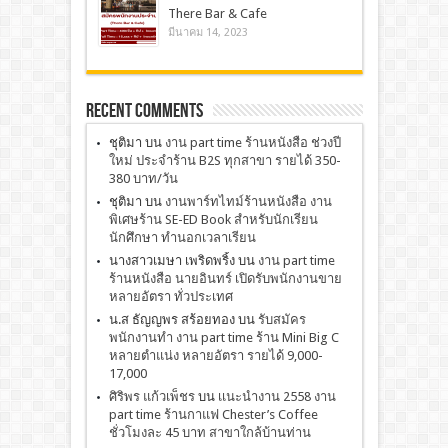
There Bar & Cafe
มีนาคม 14, 2023
Recent Comments
ชุติมา
บน
งาน part time ร้านหนังสือ ช่วงปี
ใหม่ ประจำร้าน B2S ทุกสาขา รายได้ 350-
380 บาท/วัน
ชุติมา
บน
งานพาร์ทไทม์ร้านหนังสือ งาน
พิเศษร้าน SE-ED Book สำหรับนักเรียน
นักศึกษา ทำนอกเวลาเรียน
นางสาวเมษา เพริดพริ้ง
บน
งาน part time
ร้านหนังสือ นายอินทร์ เปิดรับพนักงานขาย
หลายอัตรา ทั่วประเทศ
น.ส ธัญญพร สร้อยทอง
บน
รับสมัคร
พนักงานทำ งาน part time ร้าน Mini Big C
หลายตำแน่ง หลายอัตรา รายได้ 9,000-
17,000
ศิริพร แก้วเพ็ชร
บน
เเนะนำงาน 2558 งาน
part time ร้านกาแฟ Chester’s Coffee
ชั่วโมงละ 45 บาท สาขาใกล้บ้านท่าน