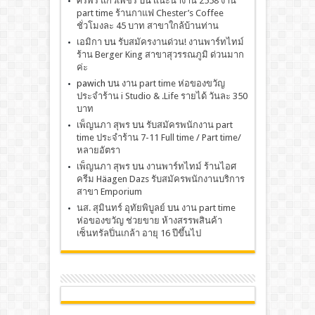
ศิริพร แก้วเพ็ชร
บน
เเนะนำงาน 2558 งาน
part time ร้านกาแฟ Chester’s Coffee
ชั่วโมงละ 45 บาท สาขาใกล้บ้านท่าน
เอมิกา
บน
รับสมัครงานด่วน! งานพาร์ทไทม์
ร้าน Berger King สาขาสุวรรณภูมิ ด่วนมาก
ค่ะ
pawich
บน
งาน part time ห่อของขวัญ
ประจำร้าน i Studio & .Life รายได้ วันละ 350
บาท
เพ็ญนภา สุพร
บน
รับสมัครพนักงาน part
time ประจำร้าน 7-11 Full time / Part time/
หลายอัตรา
เพ็ญนภา สุพร
บน
งานพาร์ทไทม์ ร้านไอศ
ครีม Häagen Dazs รับสมัครพนักงานบริการ
สาขา Emporium
นส. สุมินทร์ อุทัยพิบูลย์
บน
งาน part time
ห่อของขวัญ ช่วยขาย ห้างสรรพสินค้า
เซ็นทรัลปิ่นเกล้า อายุ 16 ปีขึ้นไป