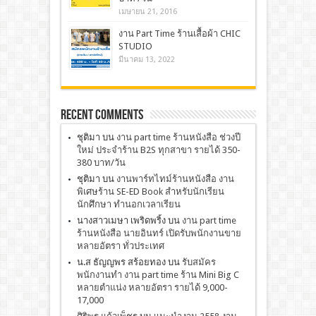
เมษายน 21, 2016
งาน Part Time ร้านเสื้อผ้า CHIC
STUDIO
มีนาคม 13, 2022
Recent Comments
ชุติมา
บน
งาน part time ร้านหนังสือ ช่วงปี
ใหม่ ประจำร้าน B2S ทุกสาขา รายได้ 350-
380 บาท/วัน
ชุติมา
บน
งานพาร์ทไทม์ร้านหนังสือ งาน
พิเศษร้าน SE-ED Book สำหรับนักเรียน
นักศึกษา ทำนอกเวลาเรียน
นางสาวเมษา เพริดพริ้ง
บน
งาน part time
ร้านหนังสือ นายอินทร์ เปิดรับพนักงานขาย
หลายอัตรา ทั่วประเทศ
น.ส ธัญญพร สร้อยทอง
บน
รับสมัคร
พนักงานทำ งาน part time ร้าน Mini Big C
หลายตำแน่ง หลายอัตรา รายได้ 9,000-
17,000