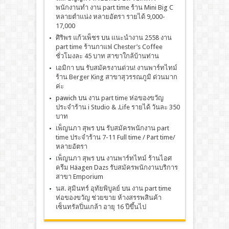
พนักงานทำ งาน part time ร้าน Mini Big C
หลายตำแน่ง หลายอัตรา รายได้ 9,000-
17,000
ศิริพร แก้วเพ็ชร
บน
เเนะนำงาน 2558 งาน
part time ร้านกาแฟ Chester’s Coffee
ชั่วโมงละ 45 บาท สาขาใกล้บ้านท่าน
เอมิกา
บน
รับสมัครงานด่วน! งานพาร์ทไทม์
ร้าน Berger King สาขาสุวรรณภูมิ ด่วนมาก
ค่ะ
pawich
บน
งาน part time ห่อของขวัญ
ประจำร้าน i Studio & .Life รายได้ วันละ 350
บาท
เพ็ญนภา สุพร
บน
รับสมัครพนักงาน part
time ประจำร้าน 7-11 Full time / Part time/
หลายอัตรา
เพ็ญนภา สุพร
บน
งานพาร์ทไทม์ ร้านไอศ
ครีม Häagen Dazs รับสมัครพนักงานบริการ
สาขา Emporium
นส. สุมินทร์ อุทัยพิบูลย์
บน
งาน part time
ห่อของขวัญ ช่วยขาย ห้างสรรพสินค้า
เซ็นทรัลปิ่นเกล้า อายุ 16 ปีขึ้นไป