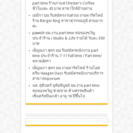
part time ร้านกาแฟ Chester’s Coffee
ชั่วโมงละ 45 บาท สาขาใกล้บ้านท่าน
เอมิกา
บน
รับสมัครงานด่วน! งานพาร์ทไทม์
ร้าน Berger King สาขาสุวรรณภูมิ ด่วนมาก
ค่ะ
pawich
บน
งาน part time ห่อของขวัญ
ประจำร้าน i Studio & .Life รายได้ วันละ 350
บาท
เพ็ญนภา สุพร
บน
รับสมัครพนักงาน part
time ประจำร้าน 7-11 Full time / Part time/
หลายอัตรา
เพ็ญนภา สุพร
บน
งานพาร์ทไทม์ ร้านไอศ
ครีม Häagen Dazs รับสมัครพนักงานบริการ
สาขา Emporium
นส. สุมินทร์ อุทัยพิบูลย์
บน
งาน part time
ห่อของขวัญ ช่วยขาย ห้างสรรพสินค้า
เซ็นทรัลปิ่นเกล้า อายุ 16 ปีขึ้นไป