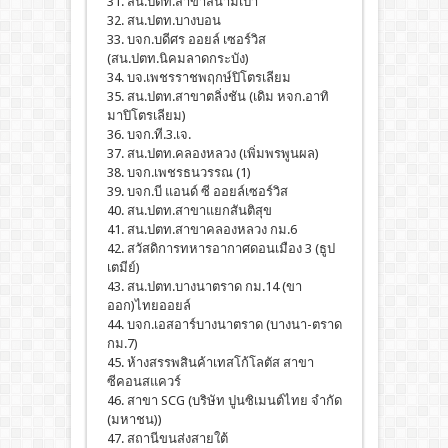
31. สน.ปตท.สาขาสนามเป้า
32. สน.ปตท.บางบอน
33. บจก.บดีศร ออยล์ เซอร์วิส
(สน.ปตท.นิคมลาดกระบัง)
34. บจ.เพชรราชพฤกษ์ปิโตรเลียม
35. สน.ปตท.สาขาตลิ่งชัน (เดิม หจก.อาทิ
มาปิโตรเลียม)
36. บจก.ที.3.เจ.
37. สน.ปตท.คลองหลวง (เพิ่มพรพูนผล)
38. บจก.เพชรธนวรรณ (1)
39. บจก.บี แอนด์ ซี ออยล์เซอร์วิส
40. สน.ปตท.สาขาแยกสันติสุข
41. สน.ปตท.สาขาคลองหลวง กม.6
42. สวัสดิการทหารอากาศดอนเมือง 3 (ธูป
เตมีย์)
43. สน.ปตท.บางนาตราด กม.14 (ขา
ออก)ไทยออยล์
44. บจก.เอสอาร์บางนาตราด (บางนา-ตราด
กม.7)
45. ห้างสรรพสินค้าเทสโก้โลตัส สาขา
ซีคอนสแควร์
46. สาขา SCG (บริษัท ปูนซิเมนต์ไทย จำกัด
(มหาชน))
47. สถานีขนส่งสายใต้