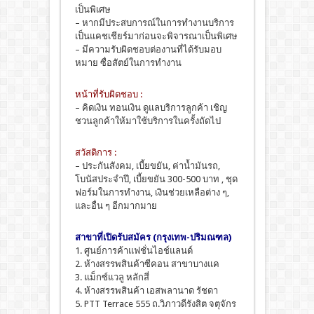
เป็นพิเศษ
– หากมีประสบการณ์ในการทำงานบริการ
เป็นแคชเชียร์มาก่อนจะพิจารณาเป็นพิเศษ
– มีความรับผิดชอบต่องานที่ได้รับมอบ
หมาย ซื่อสัตย์ในการทำงาน
หน้าที่รับผิดชอบ :
– คิดเงิน ทอนเงิน ดูแลบริการลูกค้า เชิญ
ชวนลูกค้าให้มาใช้บริการในครั้งถัดไป
สวัสดิการ :
– ประกันสังคม, เบี้ยขยัน, ค่าน้ำมันรถ,
โบนัสประจำปี, เบี้ยขยัน 300-500 บาท , ชุด
ฟอร์มในการทำงาน, เงินช่วยเหลือต่าง ๆ,
และอื่น ๆ อีกมากมาย
สาขาที่เปิดรับสมัคร (กรุงเทพ-ปริมณฑล)
1. ศูนย์การค้าแฟชั่นไอช์แลนด์
2. ห้างสรรพสินค้าซีคอน สาขาบางแค
3. แม็กซ์แวลู หลักสี่
4. ห้างสรรพสินค้า เอสพลานาด รัชดา
5. PTT Terrace 555 ถ.วิภาวดีรังสิต จตุจักร