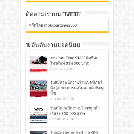
ติดตามเราบน “TWITTER”
ทวีตโดย @bkkparttime2560
10 อันดับงานยอดนิยม
งาน Part Time STAFF ติดฟิล์ม
โทรศัพท์ (เรท 900 บาท)
กันยายน 7, 2019
รับสมัครพนักงานร้านเบอร์เกอร์
คิง (สาขา แกรนด์ไดมอนด์ ประตู
น้ำ)
มกราคม 8, 2026
รับสมัครพนักงานบริการลูกค้า
(วันละ 350-500 บาท)
มกราคม 8, 2018
รับสมัครผู้ช่วยประจำออฟฟิศ