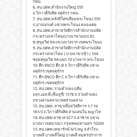
กทม.
6. สน.ปตท.สำนักงานใหญ่ 555
ถ.วิภาวดีรังสิต จตุจักร กทม.
7. สน.ปตท.คลังปิโตรเลียมพระโขนง 555
ถ.อาจณรงค์ แขวงพระโขนง คลองเตย
8. สน.ปตท.สาขาสวัสดิการสำนักงานปลัด
กระทรวงกลาโหม(บางนาขาออก) 82
ซ.สุขุมวิท 64 แขวงบางจาก เขตพระโขนง
9. สน.ปตท.สาขาสวัสดิการสำนักงานปลัด
กระทรวงกลาโหม ( บางนาขาเข้า ) 104
ซอยสุขุมวิท 64 แยก 10 บางจาก พระโขนง
10. ตึก ENCO ตึก B ถ.วิภาวดีรังสิต แขวง
จตุจักร เขตจตุจักร
11. ตึก ENCO ตึก C ถ.วิภาวดีรังสิต แขวง
จตุจักร เขตจตุจักร
12. สน.ปตท. รามคำแหง (เดิม
บจก.เอส.พี.เซ็นจูรี่) 1378 ถ.รามคำแหง
แขวงสวนหลวง เขตสวนหลวง
13. สน.ปตท. สาขาเพื่อสวัสดิการ ร.1 รอ
181/3 ถ.วิภาวดีรังสิต สามเสนใน พญาไท
14. สน.ปตท.ลาซาล 627 ถ.ลาซาล แขวง
บางนา เขตบางนา กรุงเทพมหานคร 10260
15. สน.ปตท.เทพารักษ์ 6/5 หมู่ 4 สำโรง-
บางพลี บางพลีใหญ่ บางพลี สมุทรปราการ