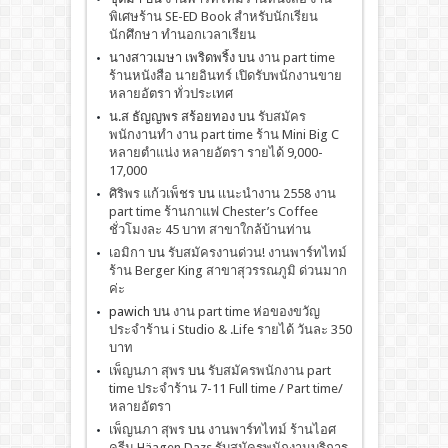
พิเศษร้าน SE-ED Book สำหรับนักเรียน
นักศึกษา ทำนอกเวลาเรียน
นางสาวเมษา เพริดพริ้ง
บน
งาน part time
ร้านหนังสือ นายอินทร์ เปิดรับพนักงานขาย
หลายอัตรา ทั่วประเทศ
น.ส ธัญญพร สร้อยทอง
บน
รับสมัคร
พนักงานทำ งาน part time ร้าน Mini Big C
หลายตำแน่ง หลายอัตรา รายได้ 9,000-
17,000
ศิริพร แก้วเพ็ชร
บน
เเนะนำงาน 2558 งาน
part time ร้านกาแฟ Chester’s Coffee
ชั่วโมงละ 45 บาท สาขาใกล้บ้านท่าน
เอมิกา
บน
รับสมัครงานด่วน! งานพาร์ทไทม์
ร้าน Berger King สาขาสุวรรณภูมิ ด่วนมาก
ค่ะ
pawich
บน
งาน part time ห่อของขวัญ
ประจำร้าน i Studio & .Life รายได้ วันละ 350
บาท
เพ็ญนภา สุพร
บน
รับสมัครพนักงาน part
time ประจำร้าน 7-11 Full time / Part time/
หลายอัตรา
เพ็ญนภา สุพร
บน
งานพาร์ทไทม์ ร้านไอศ
ครีม Häagen Dazs รับสมัครพนักงานบริการ