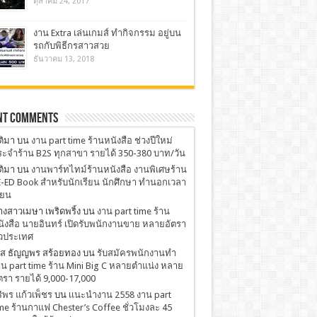
ตุลาคม 24, 2017
งาน Extra เล่นเกมส์ ทำกิจกรรม อยู่บน
รถกับพิธีกรสาวสวย
ธันวาคม 13, 2018
nt Comments
ติมา
บน
งาน part time ร้านหนังสือ ช่วงปีใหม่
ะจำร้าน B2S ทุกสาขา รายได้ 350-380 บาท/วัน
ติมา
บน
งานพาร์ทไทม์ร้านหนังสือ งานพิเศษร้าน
-ED Book สำหรับนักเรียน นักศึกษา ทำนอกเวลา
ียน
งสาวเมษา เพริดพริ้ง
บน
งาน part time ร้าน
ังสือ นายอินทร์ เปิดรับพนักงานขาย หลายอัตรา
่วประเทศ
.ส ธัญญพร สร้อยทอง
บน
รับสมัครพนักงานทำ
น part time ร้าน Mini Big C หลายตำแน่ง หลาย
ตรา รายได้ 9,000-17,000
ริพร แก้วเพ็ชร
บน
เเนะนำงาน 2558 งาน part
me ร้านกาแฟ Chester’s Coffee ชั่วโมงละ 45