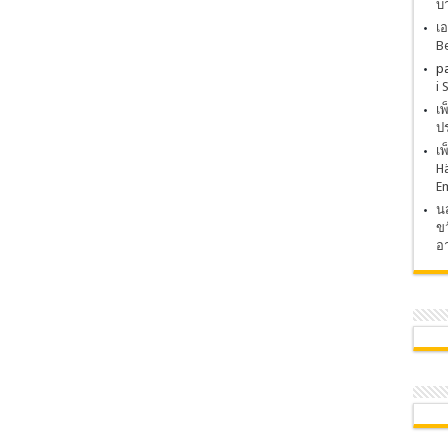
บ
เอ
Be
p
i 
เ
ปร
เ
H
E
นส
ขว
อา