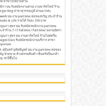
าท สาขาใกล้บ้านท่าน
มิกา
บน
รับสมัครงานด่วน! งานพาร์ทไทม์ ร้าน
rger King สาขาสุวรรณภูมิ ด่วนมากค่ะ
awich
บน
งาน part time ห่อของขวัญ ประจำร้าน
Studio & .Life รายได้ วันละ 350 บาท
พ็ญนภา สุพร
บน
รับสมัครพนักงาน part time
ะจำร้าน 7-11 Full time / Part time/ หลายอัตรา
พ็ญนภา สุพร
บน
งานพาร์ทไทม์ ร้านไอศครีม
äagen Dazs รับสมัครพนักงานบริการ สาขา
mporium
. สุมินทร์ อุทัยพิบูลย์
บน
งาน part time ห่อของ
ัญ ช่วยขาย ห้างสรรพสินค้า เซ็นทรัลปิ่นเกล้า
ยุ 16 ปีขึ้นไป