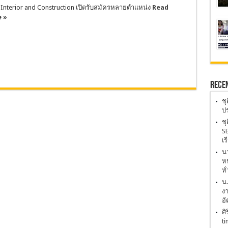
Interior and Construction เปิดรับสมัครหลายตำแหน่ง
Read
 »
Rece
ชุ
ปร
ชุ
SE
เร
นา
หน
ทั
น
งา
อั
ศิ
ti