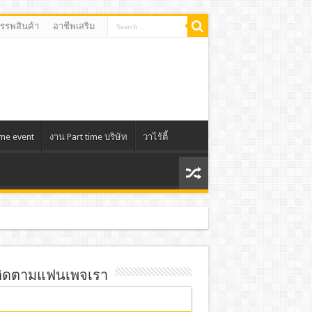
สรรพสินค้า
อาชีพเสริม
ime event
งาน Part time บริษัท
วาไร้ตี้
ิดตามแฟนเพจเรา