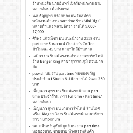
ร้านหนังสือ นายอินทร์ เปิดรับพนักงานขาย
หลายอัตรา ทั่วประเทศ
น.ส ธัญญพร สร้อยทอง
บน
รับสมัคร
พนักงานทำ งาน part time ร้าน Mini Big C
หลายตำแน่ง หลายอัตรา รายได้ 9,000-
17,000
ศิริพร แก้วเพ็ชร
บน
เเนะนำงาน 2558 งาน
part time ร้านกาแฟ Chester’s Coffee
ชั่วโมงละ 45 บาท สาขาใกล้บ้านท่าน
เอมิกา
บน
รับสมัครงานด่วน! งานพาร์ทไทม์
ร้าน Berger King สาขาสุวรรณภูมิ ด่วนมาก
ค่ะ
pawich
บน
งาน part time ห่อของขวัญ
ประจำร้าน i Studio & .Life รายได้ วันละ 350
บาท
เพ็ญนภา สุพร
บน
รับสมัครพนักงาน part
time ประจำร้าน 7-11 Full time / Part time/
หลายอัตรา
เพ็ญนภา สุพร
บน
งานพาร์ทไทม์ ร้านไอศ
ครีม Häagen Dazs รับสมัครพนักงานบริการ
สาขา Emporium
นส. สุมินทร์ อุทัยพิบูลย์
บน
งาน part time
ห่อของขวัญ ช่วยขาย ห้างสรรพสินค้า