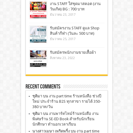
งาน STAFF ใส่ชุดมาสคอต (งาน
วันเกิด) BG : 700 บาท
ธันวาคม 23, 2017
รับสมัครงาน STAFF ดูแล Shop
สินค้ากีฬา (วันละ 500 บาท)
ธันวาคม 25, 2017
รับสมัครพนักงานขายเสื้อผ้า
สิงหาคม 23, 2022
Recent Comments
ชุติมา
บน
งาน part time ร้านหนังสือ ช่วงปี
ใหม่ ประจำร้าน B2S ทุกสาขา รายได้ 350-
380 บาท/วัน
ชุติมา
บน
งานพาร์ทไทม์ร้านหนังสือ งาน
พิเศษร้าน SE-ED Book สำหรับนักเรียน
นักศึกษา ทำนอกเวลาเรียน
นางสาวเมษา เพริดพริ้ง
บน
งาน part time