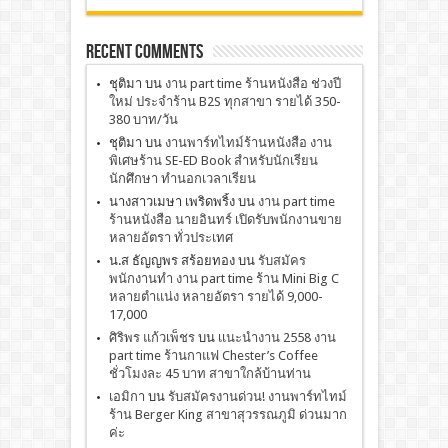
Recent Comments
ชุติมา
บน
งาน part time ร้านหนังสือ ช่วงปี
ใหม่ ประจำร้าน B2S ทุกสาขา รายได้ 350-
380 บาท/วัน
ชุติมา
บน
งานพาร์ทไทม์ร้านหนังสือ งาน
พิเศษร้าน SE-ED Book สำหรับนักเรียน
นักศึกษา ทำนอกเวลาเรียน
นางสาวเมษา เพริดพริ้ง
บน
งาน part time
ร้านหนังสือ นายอินทร์ เปิดรับพนักงานขาย
หลายอัตรา ทั่วประเทศ
น.ส ธัญญพร สร้อยทอง
บน
รับสมัคร
พนักงานทำ งาน part time ร้าน Mini Big C
หลายตำแน่ง หลายอัตรา รายได้ 9,000-
17,000
ศิริพร แก้วเพ็ชร
บน
เเนะนำงาน 2558 งาน
part time ร้านกาแฟ Chester’s Coffee
ชั่วโมงละ 45 บาท สาขาใกล้บ้านท่าน
เอมิกา
บน
รับสมัครงานด่วน! งานพาร์ทไทม์
ร้าน Berger King สาขาสุวรรณภูมิ ด่วนมาก
ค่ะ