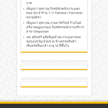
บาท
เพ็ญนภา สุพร
บน
รับสมัครพนักงาน part
time ประจำร้าน 7-11 Full time / Part time/
หลายอัตรา
เพ็ญนภา สุพร
บน
งานพาร์ทไทม์ ร้านไอศ
ครีม Häagen Dazs รับสมัครพนักงานบริการ
สาขา Emporium
นส. สุมินทร์ อุทัยพิบูลย์
บน
งาน part time
ห่อของขวัญ ช่วยขาย ห้างสรรพสินค้า
เซ็นทรัลปิ่นเกล้า อายุ 16 ปีขึ้นไป