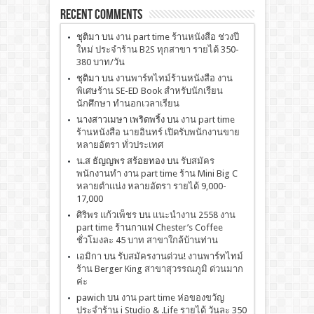
Recent Comments
ชุติมา
บน
งาน part time ร้านหนังสือ ช่วงปี
ใหม่ ประจำร้าน B2S ทุกสาขา รายได้ 350-
380 บาท/วัน
ชุติมา
บน
งานพาร์ทไทม์ร้านหนังสือ งาน
พิเศษร้าน SE-ED Book สำหรับนักเรียน
นักศึกษา ทำนอกเวลาเรียน
นางสาวเมษา เพริดพริ้ง
บน
งาน part time
ร้านหนังสือ นายอินทร์ เปิดรับพนักงานขาย
หลายอัตรา ทั่วประเทศ
น.ส ธัญญพร สร้อยทอง
บน
รับสมัคร
พนักงานทำ งาน part time ร้าน Mini Big C
หลายตำแน่ง หลายอัตรา รายได้ 9,000-
17,000
ศิริพร แก้วเพ็ชร
บน
เเนะนำงาน 2558 งาน
part time ร้านกาแฟ Chester’s Coffee
ชั่วโมงละ 45 บาท สาขาใกล้บ้านท่าน
เอมิกา
บน
รับสมัครงานด่วน! งานพาร์ทไทม์
ร้าน Berger King สาขาสุวรรณภูมิ ด่วนมาก
ค่ะ
pawich
บน
งาน part time ห่อของขวัญ
ประจำร้าน i Studio & .Life รายได้ วันละ 350