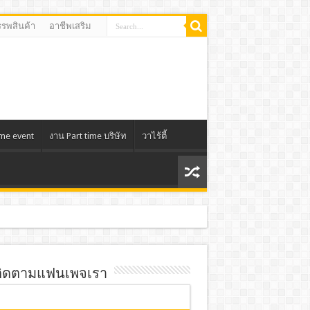
รรพสินค้า
อาชีพเสริม
ime event
งาน Part time บริษัท
วาไร้ตี้
ิดตามแฟนเพจเรา