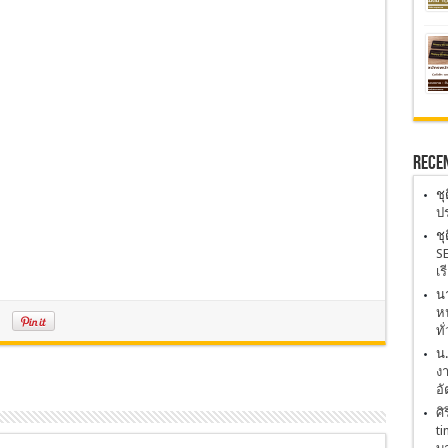
Rece
ชุ
ปร
ชุ
SE
เร
นา
หน
ทั
น
งา
อั
ศิ
ti