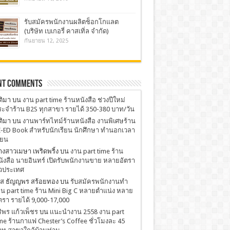
รับสมัครพนักงานผลิตช็อกโกแลต
(บริษัท เบเกอรี่ คาสเทิ่ล จำกัด)
กันยายน 12, 2025
nt Comments
ติมา
บน
งาน part time ร้านหนังสือ ช่วงปีใหม่
ะจำร้าน B2S ทุกสาขา รายได้ 350-380 บาท/วัน
ติมา
บน
งานพาร์ทไทม์ร้านหนังสือ งานพิเศษร้าน
-ED Book สำหรับนักเรียน นักศึกษา ทำนอกเวลา
ียน
งสาวเมษา เพริดพริ้ง
บน
งาน part time ร้าน
ังสือ นายอินทร์ เปิดรับพนักงานขาย หลายอัตรา
่วประเทศ
.ส ธัญญพร สร้อยทอง
บน
รับสมัครพนักงานทำ
น part time ร้าน Mini Big C หลายตำแน่ง หลาย
ตรา รายได้ 9,000-17,000
ริพร แก้วเพ็ชร
บน
เเนะนำงาน 2558 งาน part
me ร้านกาแฟ Chester’s Coffee ชั่วโมงละ 45