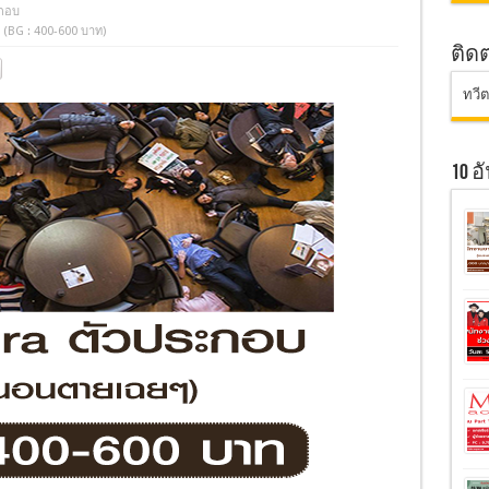
กอบ
(BG : 400-600 บาท)
ติด
ทวี
10 