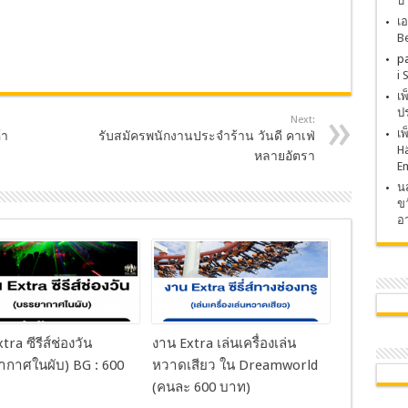
บ
เอ
Be
p
i 
เ
ปร
Next:
เ
้า
รับสมัครพนักงานประจำร้าน วันดี คาเฟ่
H
หลายอัตรา
E
นส
ขว
อา
tra ซีรีส์ช่องวัน
งาน Extra เล่นเครื่องเล่น
ากาศในผับ) BG : 600
หวาดเสียว ใน Dreamworld
(คนละ 600 บาท)