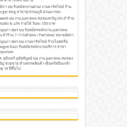
าท สาขาใกล้บ้านท่าน
มิกา
บน
รับสมัครงานด่วน! งานพาร์ทไทม์ ร้าน
rger King สาขาสุวรรณภูมิ ด่วนมากค่ะ
awich
บน
งาน part time ห่อของขวัญ ประจำร้าน
Studio & .Life รายได้ วันละ 350 บาท
พ็ญนภา สุพร
บน
รับสมัครพนักงาน part time
ะจำร้าน 7-11 Full time / Part time/ หลายอัตรา
พ็ญนภา สุพร
บน
งานพาร์ทไทม์ ร้านไอศครีม
äagen Dazs รับสมัครพนักงานบริการ สาขา
mporium
. สุมินทร์ อุทัยพิบูลย์
บน
งาน part time ห่อของ
ัญ ช่วยขาย ห้างสรรพสินค้า เซ็นทรัลปิ่นเกล้า
ยุ 16 ปีขึ้นไป