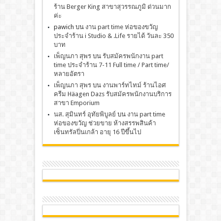
ร้าน Berger King สาขาสุวรรณภูมิ ด่วนมาก
ค่ะ
pawich
บน
งาน part time ห่อของขวัญ
ประจำร้าน i Studio & .Life รายได้ วันละ 350
บาท
เพ็ญนภา สุพร
บน
รับสมัครพนักงาน part
time ประจำร้าน 7-11 Full time / Part time/
หลายอัตรา
เพ็ญนภา สุพร
บน
งานพาร์ทไทม์ ร้านไอศ
ครีม Häagen Dazs รับสมัครพนักงานบริการ
สาขา Emporium
นส. สุมินทร์ อุทัยพิบูลย์
บน
งาน part time
ห่อของขวัญ ช่วยขาย ห้างสรรพสินค้า
เซ็นทรัลปิ่นเกล้า อายุ 16 ปีขึ้นไป