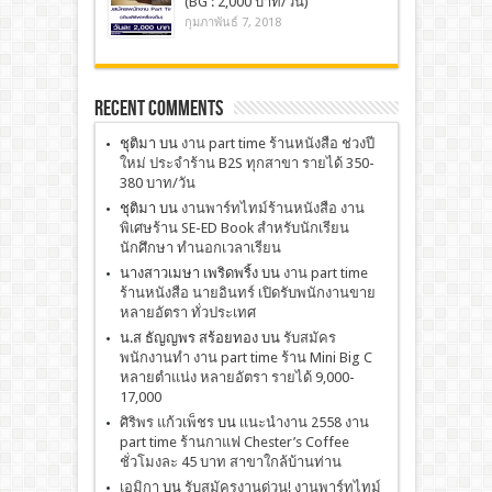
(BG : 2,000 บาท/วัน)
กุมภาพันธ์ 7, 2018
Recent Comments
ชุติมา
บน
งาน part time ร้านหนังสือ ช่วงปี
ใหม่ ประจำร้าน B2S ทุกสาขา รายได้ 350-
380 บาท/วัน
ชุติมา
บน
งานพาร์ทไทม์ร้านหนังสือ งาน
พิเศษร้าน SE-ED Book สำหรับนักเรียน
นักศึกษา ทำนอกเวลาเรียน
นางสาวเมษา เพริดพริ้ง
บน
งาน part time
ร้านหนังสือ นายอินทร์ เปิดรับพนักงานขาย
หลายอัตรา ทั่วประเทศ
น.ส ธัญญพร สร้อยทอง
บน
รับสมัคร
พนักงานทำ งาน part time ร้าน Mini Big C
หลายตำแน่ง หลายอัตรา รายได้ 9,000-
17,000
ศิริพร แก้วเพ็ชร
บน
เเนะนำงาน 2558 งาน
part time ร้านกาแฟ Chester’s Coffee
ชั่วโมงละ 45 บาท สาขาใกล้บ้านท่าน
เอมิกา
บน
รับสมัครงานด่วน! งานพาร์ทไทม์