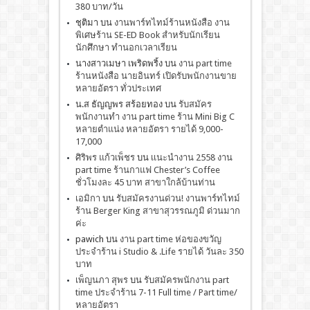
380 บาท/วัน
ชุติมา
บน
งานพาร์ทไทม์ร้านหนังสือ งาน
พิเศษร้าน SE-ED Book สำหรับนักเรียน
นักศึกษา ทำนอกเวลาเรียน
นางสาวเมษา เพริดพริ้ง
บน
งาน part time
ร้านหนังสือ นายอินทร์ เปิดรับพนักงานขาย
หลายอัตรา ทั่วประเทศ
น.ส ธัญญพร สร้อยทอง
บน
รับสมัคร
พนักงานทำ งาน part time ร้าน Mini Big C
หลายตำแน่ง หลายอัตรา รายได้ 9,000-
17,000
ศิริพร แก้วเพ็ชร
บน
เเนะนำงาน 2558 งาน
part time ร้านกาแฟ Chester’s Coffee
ชั่วโมงละ 45 บาท สาขาใกล้บ้านท่าน
เอมิกา
บน
รับสมัครงานด่วน! งานพาร์ทไทม์
ร้าน Berger King สาขาสุวรรณภูมิ ด่วนมาก
ค่ะ
pawich
บน
งาน part time ห่อของขวัญ
ประจำร้าน i Studio & .Life รายได้ วันละ 350
บาท
เพ็ญนภา สุพร
บน
รับสมัครพนักงาน part
time ประจำร้าน 7-11 Full time / Part time/
หลายอัตรา