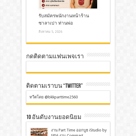
รับสมัครพนักงานหน้าร้าน
ซาลาเปา ท่านพ่อ
สิงหาคม 5, 2026
กดติดตามแฟนเพจเรา
ติดตามเราบน “TWITTER”
ทวีตโดย @bkkparttime2560
10 อันดับงานยอดนิยม
งาน Part Time ออกบูธ iStudio by
SPVi งาน Commart