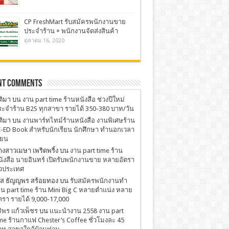
CP FreshMart รับสมัครพนักงานขาย
ประจำร้าน + พนักงานจัดส่งสินค้า
ตุลาคม 16, 2020
nt Comments
ติมา
บน
งาน part time ร้านหนังสือ ช่วงปีใหม่
ะจำร้าน B2S ทุกสาขา รายได้ 350-380 บาท/วัน
ติมา
บน
งานพาร์ทไทม์ร้านหนังสือ งานพิเศษร้าน
-ED Book สำหรับนักเรียน นักศึกษา ทำนอกเวลา
ียน
งสาวเมษา เพริดพริ้ง
บน
งาน part time ร้าน
ังสือ นายอินทร์ เปิดรับพนักงานขาย หลายอัตรา
่วประเทศ
.ส ธัญญพร สร้อยทอง
บน
รับสมัครพนักงานทำ
น part time ร้าน Mini Big C หลายตำแน่ง หลาย
ตรา รายได้ 9,000-17,000
ริพร แก้วเพ็ชร
บน
เเนะนำงาน 2558 งาน part
me ร้านกาแฟ Chester’s Coffee ชั่วโมงละ 45