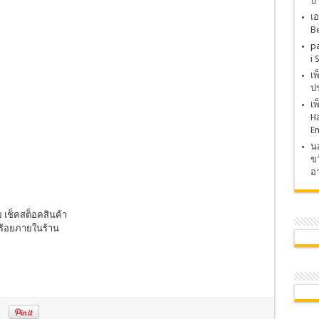
บ
เอ
Be
p
i 
เ
ปร
เ
H
E
นส
ขว
อา
 เช็คสต็อคสินค้า
บร้อยภายในร้าน