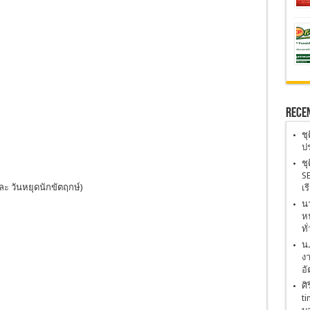
Rece
ชุ
ปร
ชุ
SE
และ วันหยุดนักขัตฤกษ์)
เร
นา
หน
ทั
น
งา
อั
ศิ
ti