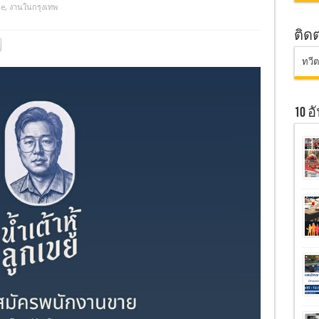
me
,
งานในกรุงเทพ
ติด
ทวี
10 