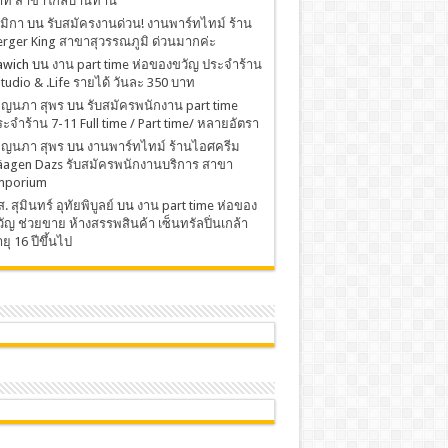
าท สาขาใกล้บ้านท่าน
มิกา
บน
รับสมัครงานด่วน! งานพาร์ทไทม์ ร้าน
rger King สาขาสุวรรณภูมิ ด่วนมากค่ะ
awich
บน
งาน part time ห่อของขวัญ ประจำร้าน
Studio & .Life รายได้ วันละ 350 บาท
พ็ญนภา สุพร
บน
รับสมัครพนักงาน part time
ะจำร้าน 7-11 Full time / Part time/ หลายอัตรา
พ็ญนภา สุพร
บน
งานพาร์ทไทม์ ร้านไอศครีม
äagen Dazs รับสมัครพนักงานบริการ สาขา
mporium
. สุมินทร์ อุทัยพิบูลย์
บน
งาน part time ห่อของ
ัญ ช่วยขาย ห้างสรรพสินค้า เซ็นทรัลปิ่นเกล้า
ยุ 16 ปีขึ้นไป