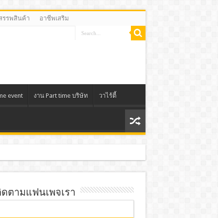
งสรรพสินค้า
อาชีพเสริม
ime event
งาน Part time บริษัท
วาไร้ตี้
ิดตามแฟนเพจเรา