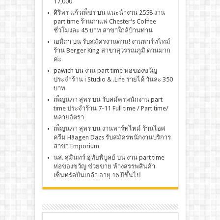
17,000
ศิริพร แก้วเพ็ชร
บน
เเนะนำงาน 2558 งาน
part time ร้านกาแฟ Chester’s Coffee
ชั่วโมงละ 45 บาท สาขาใกล้บ้านท่าน
เอมิกา
บน
รับสมัครงานด่วน! งานพาร์ทไทม์
ร้าน Berger King สาขาสุวรรณภูมิ ด่วนมาก
ค่ะ
pawich
บน
งาน part time ห่อของขวัญ
ประจำร้าน i Studio & .Life รายได้ วันละ 350
บาท
เพ็ญนภา สุพร
บน
รับสมัครพนักงาน part
time ประจำร้าน 7-11 Full time / Part time/
หลายอัตรา
เพ็ญนภา สุพร
บน
งานพาร์ทไทม์ ร้านไอศ
ครีม Häagen Dazs รับสมัครพนักงานบริการ
สาขา Emporium
นส. สุมินทร์ อุทัยพิบูลย์
บน
งาน part time
ห่อของขวัญ ช่วยขาย ห้างสรรพสินค้า
เซ็นทรัลปิ่นเกล้า อายุ 16 ปีขึ้นไป