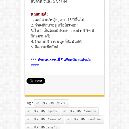
สัปดาห์ วันละ 5 ชั่วโมง
คุณสมบัติ :
1. เพศ ชาย/หญิง , อายุ 15 ปีขึ้นไป
2. กำลังศึกษาอยู่ หรือปิดเทอม
3. ไม่จำเป็นต้องมีประสบการณ์ (บริษัท มี
ฝึกอบรมฟรี)
4. รักงานบริการ มนุษย์สัมพันธ์ดี
5. มีความซื่อสัตย์
*** ตำแหน่งงานนี้ ปิดรับสมัครแล้วค่ะ
****
Tag :
งาน PART TIME MEZZO
งาน PART TIME กรุงเทพ
งาน PART TIME ร้านกาแฟ
งาน PART TIME ร้านเบเกอรี่
งาน PART TIME รายชั่วโมง
งาน PART TIME อายุ 15