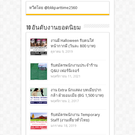
ทวีตโดย @bkkparttime2560
10 อันดับงานยอดนิยม
งานผี Halloween รับคนใส่
หน้ากากผี (วันละ 800 บาท)
ตุลาคม 9, 2019
รับสมัครพนักงานประจำร้าน
Q&U เฟอร์นิเจอร์
พฤศจิกายน 11, 2021
งาน Extra นักแสดง บทเมียปาก
กล้า ผัวยอมเมีย (BG 1,500 บาท)
พฤศจิกายน 2, 2017
รับสมัครพนักงาน Temporary
Staff (งานเที่ยวทั่วไทย)
มกราคม 18, 2019