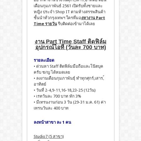
เดือนกุมภาพันธ์ 2561 เปิดรับทั้งชายและ
หญิง ประจำ Shop IT ตามห้างสรรพสินค้า
ชั้นนำทั่วกรุงเทพฯ ใครที่มอ
งหางาน Part
Time รายวัน
รีบติดต่อเข้ามาได้เลย
งาน Part Time Staff ติดฟิล์ม
อุปกรณ์ไอที (วันละ 700 บาท)
รายละเอียด
• ด่วนหา Staff ติดฟิล์มมือถือและโน๊ตบุค
ครับ ช/ญ ได้หมดเลย
• ลงงานเดือนกุมภาพันธุ์ ทำทุกศุกร์,เสาร,์
อาทิตย์
• วันที่ 2-4,9-11,16-18,23-25 (12วัน)
• เรทวันละ 700 บาท หัก 3%
• มีเทรนงานก่อน 3 วัน (29-31 ม.ค. 61) ค่า
เทรนวันละ 400 บาท
ลงหน้าสาขา ละ 1 คน
Studio7 (5 สาขา)