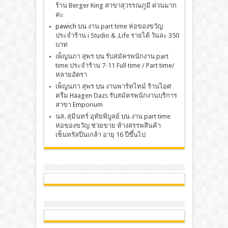
ร้าน Berger King สาขาสุวรรณภูมิ ด่วนมาก
ค่ะ
pawich
บน
งาน part time ห่อของขวัญ
ประจำร้าน i Studio & .Life รายได้ วันละ 350
บาท
เพ็ญนภา สุพร
บน
รับสมัครพนักงาน part
time ประจำร้าน 7-11 Full time / Part time/
หลายอัตรา
เพ็ญนภา สุพร
บน
งานพาร์ทไทม์ ร้านไอศ
ครีม Häagen Dazs รับสมัครพนักงานบริการ
สาขา Emporium
นส. สุมินทร์ อุทัยพิบูลย์
บน
งาน part time
ห่อของขวัญ ช่วยขาย ห้างสรรพสินค้า
เซ็นทรัลปิ่นเกล้า อายุ 16 ปีขึ้นไป