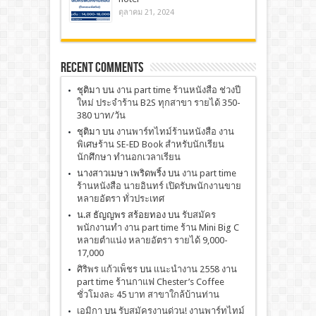
ตุลาคม 21, 2024
Recent Comments
ชุติมา
บน
งาน part time ร้านหนังสือ ช่วงปี
ใหม่ ประจำร้าน B2S ทุกสาขา รายได้ 350-
380 บาท/วัน
ชุติมา
บน
งานพาร์ทไทม์ร้านหนังสือ งาน
พิเศษร้าน SE-ED Book สำหรับนักเรียน
นักศึกษา ทำนอกเวลาเรียน
นางสาวเมษา เพริดพริ้ง
บน
งาน part time
ร้านหนังสือ นายอินทร์ เปิดรับพนักงานขาย
หลายอัตรา ทั่วประเทศ
น.ส ธัญญพร สร้อยทอง
บน
รับสมัคร
พนักงานทำ งาน part time ร้าน Mini Big C
หลายตำแน่ง หลายอัตรา รายได้ 9,000-
17,000
ศิริพร แก้วเพ็ชร
บน
เเนะนำงาน 2558 งาน
part time ร้านกาแฟ Chester’s Coffee
ชั่วโมงละ 45 บาท สาขาใกล้บ้านท่าน
เอมิกา
บน
รับสมัครงานด่วน! งานพาร์ทไทม์