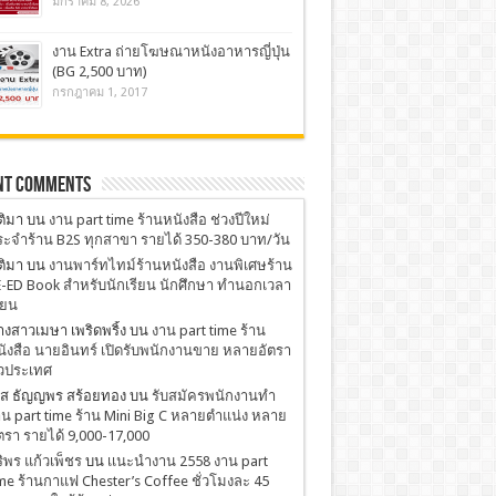
มกราคม 8, 2026
งาน Extra ถ่ายโฆษณาหนังอาหารญี่ปุ่น
(BG 2,500 บาท)
กรกฎาคม 1, 2017
nt Comments
ติมา
บน
งาน part time ร้านหนังสือ ช่วงปีใหม่
ะจำร้าน B2S ทุกสาขา รายได้ 350-380 บาท/วัน
ติมา
บน
งานพาร์ทไทม์ร้านหนังสือ งานพิเศษร้าน
-ED Book สำหรับนักเรียน นักศึกษา ทำนอกเวลา
ียน
งสาวเมษา เพริดพริ้ง
บน
งาน part time ร้าน
ังสือ นายอินทร์ เปิดรับพนักงานขาย หลายอัตรา
่วประเทศ
.ส ธัญญพร สร้อยทอง
บน
รับสมัครพนักงานทำ
น part time ร้าน Mini Big C หลายตำแน่ง หลาย
ตรา รายได้ 9,000-17,000
ริพร แก้วเพ็ชร
บน
เเนะนำงาน 2558 งาน part
me ร้านกาแฟ Chester’s Coffee ชั่วโมงละ 45