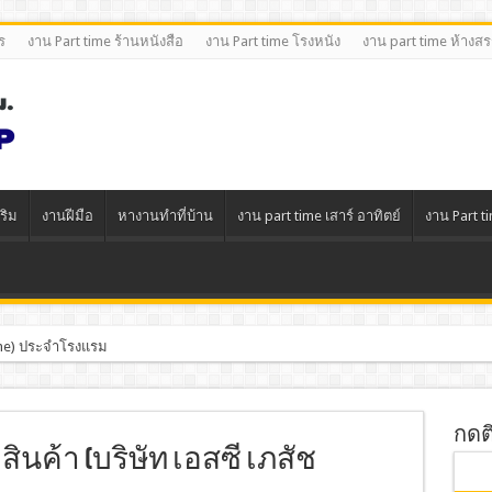
ร
งาน Part time ร้านหนังสือ
งาน Part time โรงหนัง
งาน part time ห้างส
ริม
งานฝีมือ
หางานทําที่บ้าน
งาน part time เสาร์ อาทิตย์
งาน Part t
Time) ประจำโรงแรม
กดต
นค้า (บริษัท เอสซี เภสัช