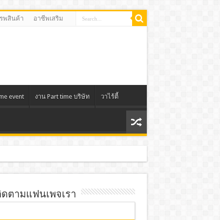
รรพสินค้า
อาชีพเสริม
ime event
งาน Part time บริษัท
วาไร้ตี้
ิดตามแฟนเพจเรา