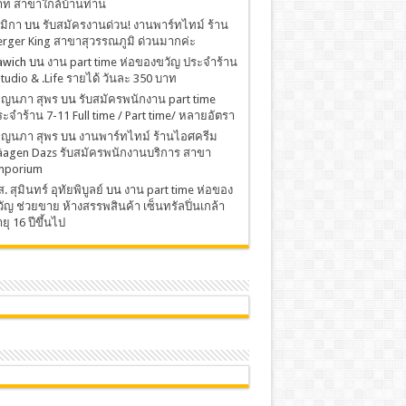
าท สาขาใกล้บ้านท่าน
มิกา
บน
รับสมัครงานด่วน! งานพาร์ทไทม์ ร้าน
rger King สาขาสุวรรณภูมิ ด่วนมากค่ะ
awich
บน
งาน part time ห่อของขวัญ ประจำร้าน
Studio & .Life รายได้ วันละ 350 บาท
พ็ญนภา สุพร
บน
รับสมัครพนักงาน part time
ะจำร้าน 7-11 Full time / Part time/ หลายอัตรา
พ็ญนภา สุพร
บน
งานพาร์ทไทม์ ร้านไอศครีม
äagen Dazs รับสมัครพนักงานบริการ สาขา
mporium
. สุมินทร์ อุทัยพิบูลย์
บน
งาน part time ห่อของ
ัญ ช่วยขาย ห้างสรรพสินค้า เซ็นทรัลปิ่นเกล้า
ยุ 16 ปีขึ้นไป