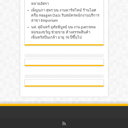
หลายอัตรา
เพ็ญนภา สุพร
บน
งานพาร์ทไทม์ ร้านไอศ
ครีม Häagen Dazs รับสมัครพนักงานบริการ
สาขา Emporium
นส. สุมินทร์ อุทัยพิบูลย์
บน
งาน part time
ห่อของขวัญ ช่วยขาย ห้างสรรพสินค้า
เซ็นทรัลปิ่นเกล้า อายุ 16 ปีขึ้นไป