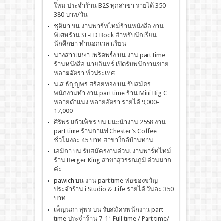
ใหม่ ประจำร้าน B2S ทุกสาขา รายได้ 350-
380 บาท/วัน
ชุติมา
บน
งานพาร์ทไทม์ร้านหนังสือ งาน
พิเศษร้าน SE-ED Book สำหรับนักเรียน
นักศึกษา ทำนอกเวลาเรียน
นางสาวเมษา เพริดพริ้ง
บน
งาน part time
ร้านหนังสือ นายอินทร์ เปิดรับพนักงานขาย
หลายอัตรา ทั่วประเทศ
น.ส ธัญญพร สร้อยทอง
บน
รับสมัคร
พนักงานทำ งาน part time ร้าน Mini Big C
หลายตำแน่ง หลายอัตรา รายได้ 9,000-
17,000
ศิริพร แก้วเพ็ชร
บน
เเนะนำงาน 2558 งาน
part time ร้านกาแฟ Chester’s Coffee
ชั่วโมงละ 45 บาท สาขาใกล้บ้านท่าน
เอมิกา
บน
รับสมัครงานด่วน! งานพาร์ทไทม์
ร้าน Berger King สาขาสุวรรณภูมิ ด่วนมาก
ค่ะ
pawich
บน
งาน part time ห่อของขวัญ
ประจำร้าน i Studio & .Life รายได้ วันละ 350
บาท
เพ็ญนภา สุพร
บน
รับสมัครพนักงาน part
time ประจำร้าน 7-11 Full time / Part time/