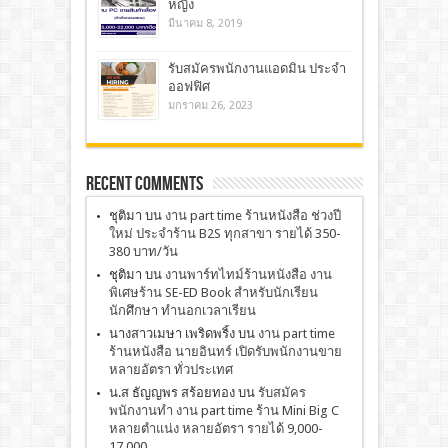
หญิง
มีนาคม 8, 2019
รับสมัครพนักงานแอดมิน ประจำ
ออฟฟิศ
มกราคม 26, 2023
Recent Comments
ชุติมา
บน
งาน part time ร้านหนังสือ ช่วงปี
ใหม่ ประจำร้าน B2S ทุกสาขา รายได้ 350-
380 บาท/วัน
ชุติมา
บน
งานพาร์ทไทม์ร้านหนังสือ งาน
พิเศษร้าน SE-ED Book สำหรับนักเรียน
นักศึกษา ทำนอกเวลาเรียน
นางสาวเมษา เพริดพริ้ง
บน
งาน part time
ร้านหนังสือ นายอินทร์ เปิดรับพนักงานขาย
หลายอัตรา ทั่วประเทศ
น.ส ธัญญพร สร้อยทอง
บน
รับสมัคร
พนักงานทำ งาน part time ร้าน Mini Big C
หลายตำแน่ง หลายอัตรา รายได้ 9,000-
17,000