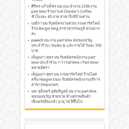
ศิริพร แก้วเพ็ชร
บน
เเนะนำงาน 2558 งาน
part time ร้านกาแฟ Chester’s Coffee
ชั่วโมงละ 45 บาท สาขาใกล้บ้านท่าน
เอมิกา
บน
รับสมัครงานด่วน! งานพาร์ทไทม์
ร้าน Berger King สาขาสุวรรณภูมิ ด่วนมาก
ค่ะ
pawich
บน
งาน part time ห่อของขวัญ
ประจำร้าน i Studio & .Life รายได้ วันละ 350
บาท
เพ็ญนภา สุพร
บน
รับสมัครพนักงาน part
time ประจำร้าน 7-11 Full time / Part time/
หลายอัตรา
เพ็ญนภา สุพร
บน
งานพาร์ทไทม์ ร้านไอศ
ครีม Häagen Dazs รับสมัครพนักงานบริการ
สาขา Emporium
นส. สุมินทร์ อุทัยพิบูลย์
บน
งาน part time
ห่อของขวัญ ช่วยขาย ห้างสรรพสินค้า
เซ็นทรัลปิ่นเกล้า อายุ 16 ปีขึ้นไป