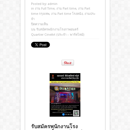
Posted by:
admin
in
งาน Full Time
,
งาน Part time
,
งาน Part
time กรุงเทพ
,
งาน Part time โรงหนัง
,
งานประ
จํา
ปิดความเห็น
บน รับสมัครพนักงานโรงภาพยนตร์
Quartier CineArt (ประจำ – พาร์ทไทม์)
รับสมัครพนักงานโรง