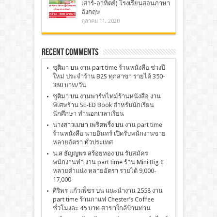
เสาร์-อาทิตย์) โรงเรียนสอนภาษา
อังกฤษ
ตุลาคม 11, 2020
Recent Comments
ชุติมา
บน
งาน part time ร้านหนังสือ ช่วงปี
ใหม่ ประจำร้าน B2S ทุกสาขา รายได้ 350-
380 บาท/วัน
ชุติมา
บน
งานพาร์ทไทม์ร้านหนังสือ งาน
พิเศษร้าน SE-ED Book สำหรับนักเรียน
นักศึกษา ทำนอกเวลาเรียน
นางสาวเมษา เพริดพริ้ง
บน
งาน part time
ร้านหนังสือ นายอินทร์ เปิดรับพนักงานขาย
หลายอัตรา ทั่วประเทศ
น.ส ธัญญพร สร้อยทอง
บน
รับสมัคร
พนักงานทำ งาน part time ร้าน Mini Big C
หลายตำแน่ง หลายอัตรา รายได้ 9,000-
17,000
ศิริพร แก้วเพ็ชร
บน
เเนะนำงาน 2558 งาน
part time ร้านกาแฟ Chester’s Coffee
ชั่วโมงละ 45 บาท สาขาใกล้บ้านท่าน