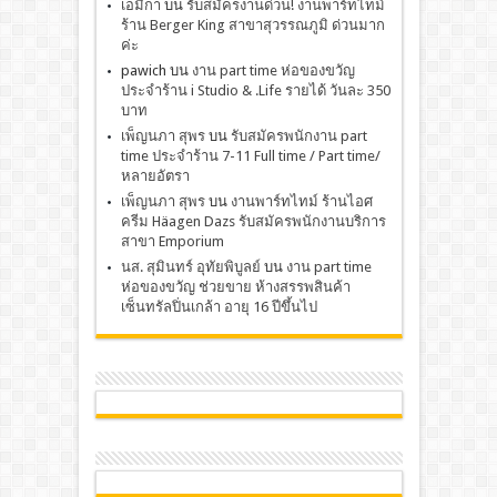
เอมิกา
บน
รับสมัครงานด่วน! งานพาร์ทไทม์
ร้าน Berger King สาขาสุวรรณภูมิ ด่วนมาก
ค่ะ
pawich
บน
งาน part time ห่อของขวัญ
ประจำร้าน i Studio & .Life รายได้ วันละ 350
บาท
เพ็ญนภา สุพร
บน
รับสมัครพนักงาน part
time ประจำร้าน 7-11 Full time / Part time/
หลายอัตรา
เพ็ญนภา สุพร
บน
งานพาร์ทไทม์ ร้านไอศ
ครีม Häagen Dazs รับสมัครพนักงานบริการ
สาขา Emporium
นส. สุมินทร์ อุทัยพิบูลย์
บน
งาน part time
ห่อของขวัญ ช่วยขาย ห้างสรรพสินค้า
เซ็นทรัลปิ่นเกล้า อายุ 16 ปีขึ้นไป