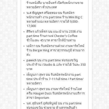
ร้านหนังสือ นายอินทร์ เปิดรับพนักงานขาย
หลายอัตรา ทั่วประเทศ
น.ส ธัญญพร สร้อยทอง
บน
รับสมัคร
พนักงานทำ งาน part time ร้าน Mini Big C
หลายตำแน่ง หลายอัตรา รายได้ 9,000-
17,000
ศิริพร แก้วเพ็ชร
บน
เเนะนำงาน 2558 งาน
part time ร้านกาแฟ Chester’s Coffee
ชั่วโมงละ 45 บาท สาขาใกล้บ้านท่าน
เอมิกา
บน
รับสมัครงานด่วน! งานพาร์ทไทม์
ร้าน Berger King สาขาสุวรรณภูมิ ด่วนมาก
ค่ะ
pawich
บน
งาน part time ห่อของขวัญ
ประจำร้าน i Studio & .Life รายได้ วันละ 350
บาท
เพ็ญนภา สุพร
บน
รับสมัครพนักงาน part
time ประจำร้าน 7-11 Full time / Part time/
หลายอัตรา
เพ็ญนภา สุพร
บน
งานพาร์ทไทม์ ร้านไอศ
ครีม Häagen Dazs รับสมัครพนักงานบริการ
สาขา Emporium
นส. สุมินทร์ อุทัยพิบูลย์
บน
งาน part time
ห่อของขวัญ ช่วยขาย ห้างสรรพสินค้า