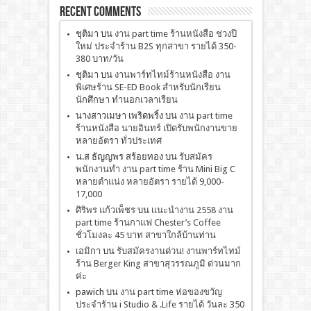
Recent Comments
ชุติมา
บน
งาน part time ร้านหนังสือ ช่วงปี
ใหม่ ประจำร้าน B2S ทุกสาขา รายได้ 350-
380 บาท/วัน
ชุติมา
บน
งานพาร์ทไทม์ร้านหนังสือ งาน
พิเศษร้าน SE-ED Book สำหรับนักเรียน
นักศึกษา ทำนอกเวลาเรียน
นางสาวเมษา เพริดพริ้ง
บน
งาน part time
ร้านหนังสือ นายอินทร์ เปิดรับพนักงานขาย
หลายอัตรา ทั่วประเทศ
น.ส ธัญญพร สร้อยทอง
บน
รับสมัคร
พนักงานทำ งาน part time ร้าน Mini Big C
หลายตำแน่ง หลายอัตรา รายได้ 9,000-
17,000
ศิริพร แก้วเพ็ชร
บน
เเนะนำงาน 2558 งาน
part time ร้านกาแฟ Chester’s Coffee
ชั่วโมงละ 45 บาท สาขาใกล้บ้านท่าน
เอมิกา
บน
รับสมัครงานด่วน! งานพาร์ทไทม์
ร้าน Berger King สาขาสุวรรณภูมิ ด่วนมาก
ค่ะ
pawich
บน
งาน part time ห่อของขวัญ
ประจำร้าน i Studio & .Life รายได้ วันละ 350