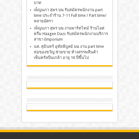
บาท
เพ็ญนภา สุพร
บน
รับสมัครพนักงาน part
time ประจำร้าน 7-11 Full time / Part time/
หลายอัตรา
เพ็ญนภา สุพร
บน
งานพาร์ทไทม์ ร้านไอศ
ครีม Häagen Dazs รับสมัครพนักงานบริการ
สาขา Emporium
นส. สุมินทร์ อุทัยพิบูลย์
บน
งาน part time
ห่อของขวัญ ช่วยขาย ห้างสรรพสินค้า
เซ็นทรัลปิ่นเกล้า อายุ 16 ปีขึ้นไป