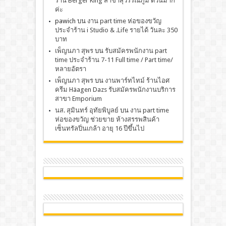
ร้าน Berger King สาขาสุวรรณภูมิ ด่วนมาก
ค่ะ
pawich
บน
งาน part time ห่อของขวัญ
ประจำร้าน i Studio & .Life รายได้ วันละ 350
บาท
เพ็ญนภา สุพร
บน
รับสมัครพนักงาน part
time ประจำร้าน 7-11 Full time / Part time/
หลายอัตรา
เพ็ญนภา สุพร
บน
งานพาร์ทไทม์ ร้านไอศ
ครีม Häagen Dazs รับสมัครพนักงานบริการ
สาขา Emporium
นส. สุมินทร์ อุทัยพิบูลย์
บน
งาน part time
ห่อของขวัญ ช่วยขาย ห้างสรรพสินค้า
เซ็นทรัลปิ่นเกล้า อายุ 16 ปีขึ้นไป