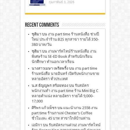
กุมภาพันธ์ 3, 2026
Recent Comments
ชุติมา
บน
งาน part time ร้านหนังสือ ช่วงปี
ใหม่ ประจำร้าน B2S ทุกสาขา รายได้ 350-
380 บาท/วัน
ชุติมา
บน
งานพาร์ทไทม์ร้านหนังสือ งาน
พิเศษร้าน SE-ED Book สำหรับนักเรียน
นักศึกษา ทำนอกเวลาเรียน
นางสาวเมษา เพริดพริ้ง
บน
งาน part time
ร้านหนังสือ นายอินทร์ เปิดรับพนักงานขาย
หลายอัตรา ทั่วประเทศ
น.ส ธัญญพร สร้อยทอง
บน
รับสมัคร
พนักงานทำ งาน part time ร้าน Mini Big C
หลายตำแน่ง หลายอัตรา รายได้ 9,000-
17,000
ศิริพร แก้วเพ็ชร
บน
เเนะนำงาน 2558 งาน
part time ร้านกาแฟ Chester’s Coffee
ชั่วโมงละ 45 บาท สาขาใกล้บ้านท่าน
เอมิกา
บน
รับสมัครงานด่วน! งานพาร์ทไทม์