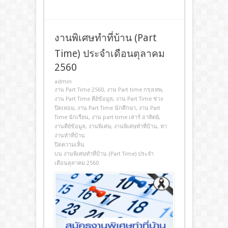
งานพิเศษทําที่บ้าน (Part
Time) ประจำเดือนตุลาคม
2560
admin
งาน Part Time 2560
,
งาน Part time กรุงเทพ
,
งาน Part Time คีย์ข้อมูล
,
งาน Part Time ช่วง
ปิดเทอม
,
งาน Part Time นักศึกษา
,
งาน Part
Time นักเรียน
,
งาน part time เสาร์ อาทิตย์
,
งานคีย์ข้อมูล
,
งานพิเศษ
,
งานพิเศษทําที่บ้าน
,
หา
งานทําที่บ้าน
ปิดความเห็น
บน งานพิเศษทําที่บ้าน (Part Time) ประจำ
เดือนตุลาคม 2560