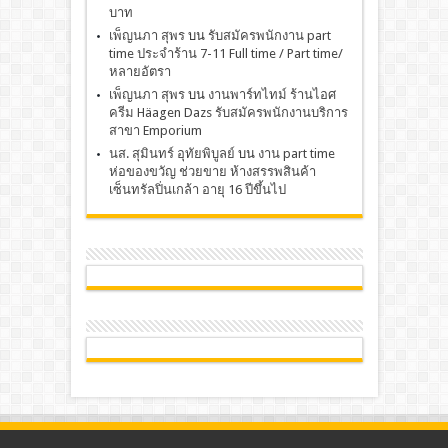
บาท
เพ็ญนภา สุพร
บน
รับสมัครพนักงาน part
time ประจำร้าน 7-11 Full time / Part time/
หลายอัตรา
เพ็ญนภา สุพร
บน
งานพาร์ทไทม์ ร้านไอศ
ครีม Häagen Dazs รับสมัครพนักงานบริการ
สาขา Emporium
นส. สุมินทร์ อุทัยพิบูลย์
บน
งาน part time
ห่อของขวัญ ช่วยขาย ห้างสรรพสินค้า
เซ็นทรัลปิ่นเกล้า อายุ 16 ปีขึ้นไป