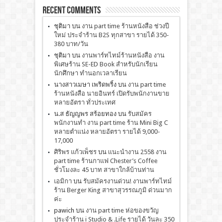
Recent Comments
ชุติมา
บน
งาน part time ร้านหนังสือ ช่วงปี
ใหม่ ประจำร้าน B2S ทุกสาขา รายได้ 350-
380 บาท/วัน
ชุติมา
บน
งานพาร์ทไทม์ร้านหนังสือ งาน
พิเศษร้าน SE-ED Book สำหรับนักเรียน
นักศึกษา ทำนอกเวลาเรียน
นางสาวเมษา เพริดพริ้ง
บน
งาน part time
ร้านหนังสือ นายอินทร์ เปิดรับพนักงานขาย
หลายอัตรา ทั่วประเทศ
น.ส ธัญญพร สร้อยทอง
บน
รับสมัคร
พนักงานทำ งาน part time ร้าน Mini Big C
หลายตำแน่ง หลายอัตรา รายได้ 9,000-
17,000
ศิริพร แก้วเพ็ชร
บน
เเนะนำงาน 2558 งาน
part time ร้านกาแฟ Chester’s Coffee
ชั่วโมงละ 45 บาท สาขาใกล้บ้านท่าน
เอมิกา
บน
รับสมัครงานด่วน! งานพาร์ทไทม์
ร้าน Berger King สาขาสุวรรณภูมิ ด่วนมาก
ค่ะ
pawich
บน
งาน part time ห่อของขวัญ
ประจำร้าน i Studio & .Life รายได้ วันละ 350