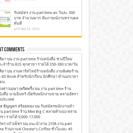
รับสมัคร งาน part time ais วันละ 500
บาท จำนวนมาก สัมภาษณ์งานทราบผล
ทันที
มกราคม 23, 2016
nt Comments
ติมา
บน
งาน part time ร้านหนังสือ ช่วงปีใหม่
ะจำร้าน B2S ทุกสาขา รายได้ 350-380 บาท/วัน
ติมา
บน
งานพาร์ทไทม์ร้านหนังสือ งานพิเศษร้าน
-ED Book สำหรับนักเรียน นักศึกษา ทำนอกเวลา
ียน
งสาวเมษา เพริดพริ้ง
บน
งาน part time ร้าน
ังสือ นายอินทร์ เปิดรับพนักงานขาย หลายอัตรา
่วประเทศ
.ส ธัญญพร สร้อยทอง
บน
รับสมัครพนักงานทำ
น part time ร้าน Mini Big C หลายตำแน่ง หลาย
ตรา รายได้ 9,000-17,000
ริพร แก้วเพ็ชร
บน
เเนะนำงาน 2558 งาน part
me ร้านกาแฟ Chester’s Coffee ชั่วโมงละ 45