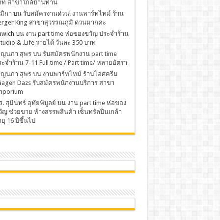
าท สาขาใกล้บ้านท่าน
มิกา
บน
รับสมัครงานด่วน! งานพาร์ทไทม์ ร้าน
rger King สาขาสุวรรณภูมิ ด่วนมากค่ะ
awich
บน
งาน part time ห่อของขวัญ ประจำร้าน
Studio & .Life รายได้ วันละ 350 บาท
พ็ญนภา สุพร
บน
รับสมัครพนักงาน part time
ะจำร้าน 7-11 Full time / Part time/ หลายอัตรา
พ็ญนภา สุพร
บน
งานพาร์ทไทม์ ร้านไอศครีม
äagen Dazs รับสมัครพนักงานบริการ สาขา
mporium
. สุมินทร์ อุทัยพิบูลย์
บน
งาน part time ห่อของ
ัญ ช่วยขาย ห้างสรรพสินค้า เซ็นทรัลปิ่นเกล้า
ยุ 16 ปีขึ้นไป