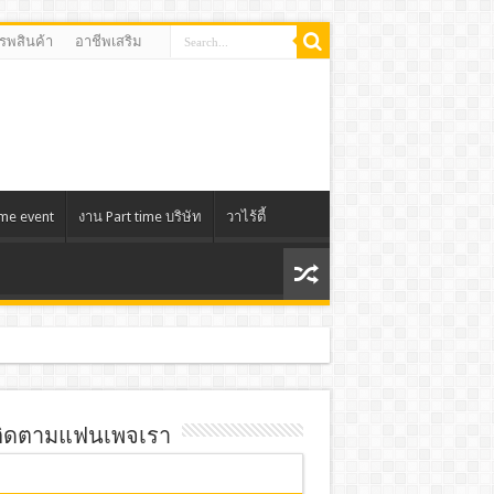
รรพสินค้า
อาชีพเสริม
ime event
งาน Part time บริษัท
วาไร้ตี้
ิดตามแฟนเพจเรา