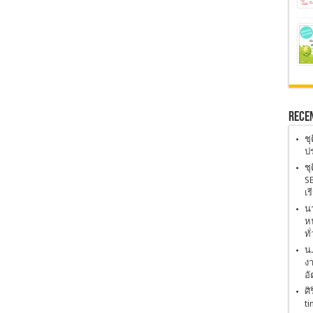
Rece
ชุ
ปร
ชุ
SE
เร
นา
หน
ทั
น
งา
อั
ศิ
ti