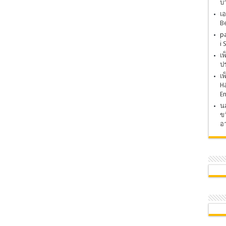
บ
เอ
Be
p
i 
เ
ปร
เ
H
E
นส
ขว
อา