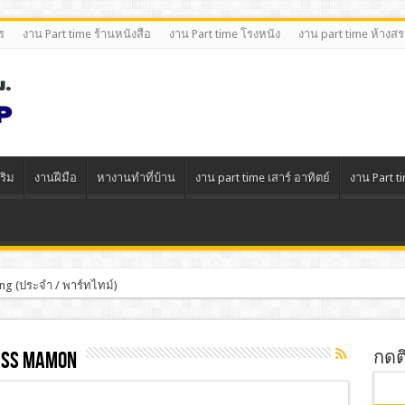
ร
งาน Part time ร้านหนังสือ
งาน Part time โรงหนัง
งาน part time ห้างส
ริม
งานฝีมือ
หางานทําที่บ้าน
งาน part time เสาร์ อาทิตย์
งาน Part t
ng (ประจำ / พาร์ทไทม์)
iss Mamon
กดต