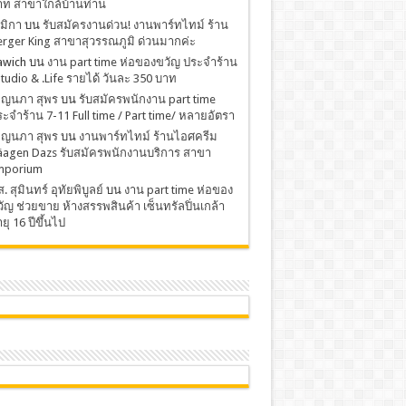
าท สาขาใกล้บ้านท่าน
มิกา
บน
รับสมัครงานด่วน! งานพาร์ทไทม์ ร้าน
rger King สาขาสุวรรณภูมิ ด่วนมากค่ะ
awich
บน
งาน part time ห่อของขวัญ ประจำร้าน
Studio & .Life รายได้ วันละ 350 บาท
พ็ญนภา สุพร
บน
รับสมัครพนักงาน part time
ะจำร้าน 7-11 Full time / Part time/ หลายอัตรา
พ็ญนภา สุพร
บน
งานพาร์ทไทม์ ร้านไอศครีม
äagen Dazs รับสมัครพนักงานบริการ สาขา
mporium
. สุมินทร์ อุทัยพิบูลย์
บน
งาน part time ห่อของ
ัญ ช่วยขาย ห้างสรรพสินค้า เซ็นทรัลปิ่นเกล้า
ยุ 16 ปีขึ้นไป