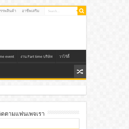
สรรพสินค้า
อาชีพเสริม
ime event
งาน Part time บริษัท
วาไร้ตี้
ิดตามแฟนเพจเรา