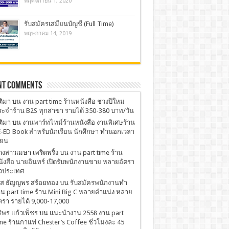
พฤศจิกายน 1, 2020
รับสมัครเสมียนบัญชี (Full Time)
พฤษภาคม 14, 2019
nt Comments
ติมา
บน
งาน part time ร้านหนังสือ ช่วงปีใหม่
ะจำร้าน B2S ทุกสาขา รายได้ 350-380 บาท/วัน
ติมา
บน
งานพาร์ทไทม์ร้านหนังสือ งานพิเศษร้าน
-ED Book สำหรับนักเรียน นักศึกษา ทำนอกเวลา
ียน
งสาวเมษา เพริดพริ้ง
บน
งาน part time ร้าน
ังสือ นายอินทร์ เปิดรับพนักงานขาย หลายอัตรา
่วประเทศ
.ส ธัญญพร สร้อยทอง
บน
รับสมัครพนักงานทำ
น part time ร้าน Mini Big C หลายตำแน่ง หลาย
ตรา รายได้ 9,000-17,000
ริพร แก้วเพ็ชร
บน
เเนะนำงาน 2558 งาน part
me ร้านกาแฟ Chester’s Coffee ชั่วโมงละ 45