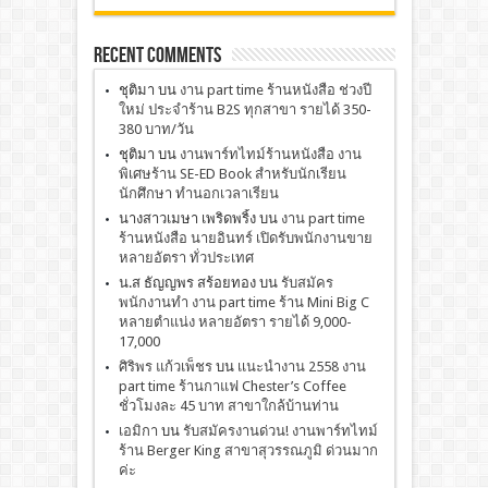
Recent Comments
ชุติมา
บน
งาน part time ร้านหนังสือ ช่วงปี
ใหม่ ประจำร้าน B2S ทุกสาขา รายได้ 350-
380 บาท/วัน
ชุติมา
บน
งานพาร์ทไทม์ร้านหนังสือ งาน
พิเศษร้าน SE-ED Book สำหรับนักเรียน
นักศึกษา ทำนอกเวลาเรียน
นางสาวเมษา เพริดพริ้ง
บน
งาน part time
ร้านหนังสือ นายอินทร์ เปิดรับพนักงานขาย
หลายอัตรา ทั่วประเทศ
น.ส ธัญญพร สร้อยทอง
บน
รับสมัคร
พนักงานทำ งาน part time ร้าน Mini Big C
หลายตำแน่ง หลายอัตรา รายได้ 9,000-
17,000
ศิริพร แก้วเพ็ชร
บน
เเนะนำงาน 2558 งาน
part time ร้านกาแฟ Chester’s Coffee
ชั่วโมงละ 45 บาท สาขาใกล้บ้านท่าน
เอมิกา
บน
รับสมัครงานด่วน! งานพาร์ทไทม์
ร้าน Berger King สาขาสุวรรณภูมิ ด่วนมาก
ค่ะ