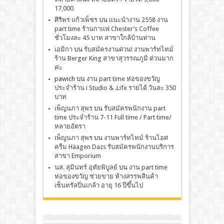
17,000
ศิริพร แก้วเพ็ชร
บน
เเนะนำงาน 2558 งาน
part time ร้านกาแฟ Chester’s Coffee
ชั่วโมงละ 45 บาท สาขาใกล้บ้านท่าน
เอมิกา
บน
รับสมัครงานด่วน! งานพาร์ทไทม์
ร้าน Berger King สาขาสุวรรณภูมิ ด่วนมาก
ค่ะ
pawich
บน
งาน part time ห่อของขวัญ
ประจำร้าน i Studio & .Life รายได้ วันละ 350
บาท
เพ็ญนภา สุพร
บน
รับสมัครพนักงาน part
time ประจำร้าน 7-11 Full time / Part time/
หลายอัตรา
เพ็ญนภา สุพร
บน
งานพาร์ทไทม์ ร้านไอศ
ครีม Häagen Dazs รับสมัครพนักงานบริการ
สาขา Emporium
นส. สุมินทร์ อุทัยพิบูลย์
บน
งาน part time
ห่อของขวัญ ช่วยขาย ห้างสรรพสินค้า
เซ็นทรัลปิ่นเกล้า อายุ 16 ปีขึ้นไป