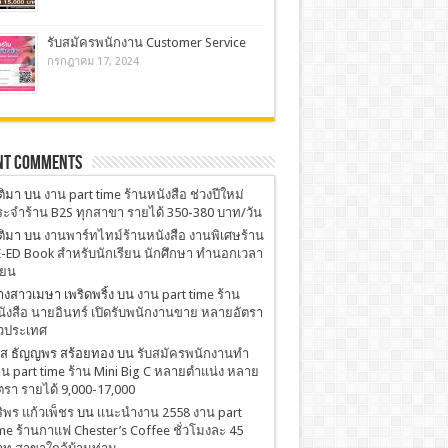
รับสมัครพนักงาน Customer Service
กรกฎาคม 17, 2024
nt Comments
ติมา
บน
งาน part time ร้านหนังสือ ช่วงปีใหม่
ะจำร้าน B2S ทุกสาขา รายได้ 350-380 บาท/วัน
ติมา
บน
งานพาร์ทไทม์ร้านหนังสือ งานพิเศษร้าน
-ED Book สำหรับนักเรียน นักศึกษา ทำนอกเวลา
ียน
งสาวเมษา เพริดพริ้ง
บน
งาน part time ร้าน
ังสือ นายอินทร์ เปิดรับพนักงานขาย หลายอัตรา
่วประเทศ
.ส ธัญญพร สร้อยทอง
บน
รับสมัครพนักงานทำ
น part time ร้าน Mini Big C หลายตำแน่ง หลาย
ตรา รายได้ 9,000-17,000
ริพร แก้วเพ็ชร
บน
เเนะนำงาน 2558 งาน part
me ร้านกาแฟ Chester’s Coffee ชั่วโมงละ 45