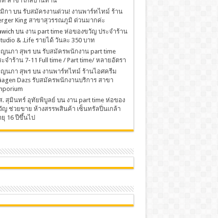
าท สาขาใกล้บ้านท่าน
มิกา
บน
รับสมัครงานด่วน! งานพาร์ทไทม์ ร้าน
rger King สาขาสุวรรณภูมิ ด่วนมากค่ะ
awich
บน
งาน part time ห่อของขวัญ ประจำร้าน
Studio & .Life รายได้ วันละ 350 บาท
พ็ญนภา สุพร
บน
รับสมัครพนักงาน part time
ะจำร้าน 7-11 Full time / Part time/ หลายอัตรา
พ็ญนภา สุพร
บน
งานพาร์ทไทม์ ร้านไอศครีม
äagen Dazs รับสมัครพนักงานบริการ สาขา
mporium
. สุมินทร์ อุทัยพิบูลย์
บน
งาน part time ห่อของ
ัญ ช่วยขาย ห้างสรรพสินค้า เซ็นทรัลปิ่นเกล้า
ยุ 16 ปีขึ้นไป