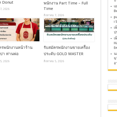
บ
le Donut
พนักงาน Part Time – Full
เอ
Time
7, 2026
Be
สิงหาคม 7, 2026
p
i 
เ
ปร
เ
H
ัครพนักงานหน้าร้าน
รับสมัครพนักงานขายเครื่อง
E
ปา ท่านพ่อ
ประดับ GOLD MASTER
นส
ขว
5, 2026
สิงหาคม 5, 2026
อา