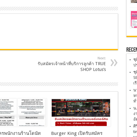
Rece
Next:
ชุ
รับสมัครเจ้าหน้าที่บริการลูกค้า TRUE
ปร
SHOP Lotus’s
ชุ
SE
เร
นา
หน
ทั
น
งา
อั
ศิ
ti
ัครพนักงานร้านโดนัท
Burger King เปิดรับสมัคร