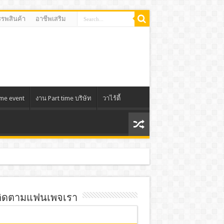
รรพสินค้า
อาชีพเสริม
ime event
งาน Part time บริษัท
วาไร้ตี้
ิดตามแฟนเพจเรา