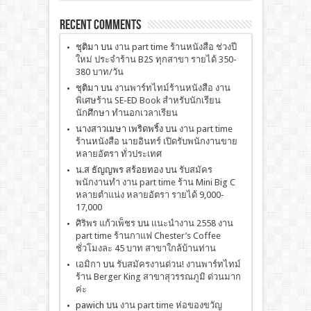
Recent Comments
ชุติมา
บน
งาน part time ร้านหนังสือ ช่วงปี
ใหม่ ประจำร้าน B2S ทุกสาขา รายได้ 350-
380 บาท/วัน
ชุติมา
บน
งานพาร์ทไทม์ร้านหนังสือ งาน
พิเศษร้าน SE-ED Book สำหรับนักเรียน
นักศึกษา ทำนอกเวลาเรียน
นางสาวเมษา เพริดพริ้ง
บน
งาน part time
ร้านหนังสือ นายอินทร์ เปิดรับพนักงานขาย
หลายอัตรา ทั่วประเทศ
น.ส ธัญญพร สร้อยทอง
บน
รับสมัคร
พนักงานทำ งาน part time ร้าน Mini Big C
หลายตำแน่ง หลายอัตรา รายได้ 9,000-
17,000
ศิริพร แก้วเพ็ชร
บน
เเนะนำงาน 2558 งาน
part time ร้านกาแฟ Chester’s Coffee
ชั่วโมงละ 45 บาท สาขาใกล้บ้านท่าน
เอมิกา
บน
รับสมัครงานด่วน! งานพาร์ทไทม์
ร้าน Berger King สาขาสุวรรณภูมิ ด่วนมาก
ค่ะ
pawich
บน
งาน part time ห่อของขวัญ