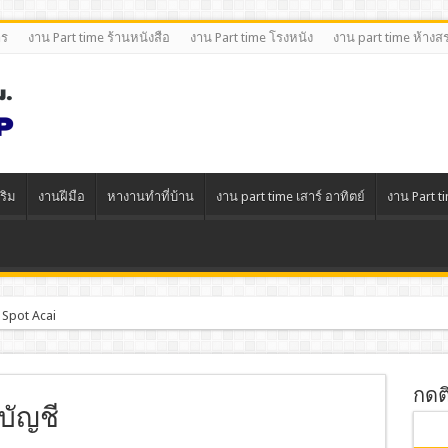
าร
งาน Part time ร้านหนังสือ
งาน Part time โรงหนัง
งาน part time ห้างส
ริม
งานฝีมือ
หางานทําที่บ้าน
งาน part time เสาร์ อาทิตย์
งาน Part t
 Spot Acai
กดต
บัญชี