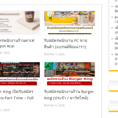
บ
เอ
Be
p
i 
เ
ปร
เ
ัครพนักงานร้านคาเฟ่
รับสมัครพนักงาน PC ขาย
H
pot Acai
สินค้า (แบรนด์พิณนารา)
E
8, 2026
นส
สิงหาคม 7, 2026
ขว
อา
 King เปิดรับสมัคร
รับสมัครพนักงานร้าน Burger
น Part Time – Full
King (ประจำ / พาร์ทไทม์)
สิงหาคม 5, 2026
7, 2026