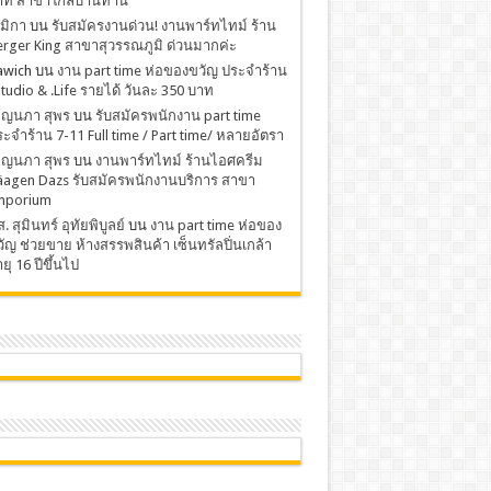
าท สาขาใกล้บ้านท่าน
มิกา
บน
รับสมัครงานด่วน! งานพาร์ทไทม์ ร้าน
rger King สาขาสุวรรณภูมิ ด่วนมากค่ะ
awich
บน
งาน part time ห่อของขวัญ ประจำร้าน
Studio & .Life รายได้ วันละ 350 บาท
พ็ญนภา สุพร
บน
รับสมัครพนักงาน part time
ะจำร้าน 7-11 Full time / Part time/ หลายอัตรา
พ็ญนภา สุพร
บน
งานพาร์ทไทม์ ร้านไอศครีม
äagen Dazs รับสมัครพนักงานบริการ สาขา
mporium
. สุมินทร์ อุทัยพิบูลย์
บน
งาน part time ห่อของ
ัญ ช่วยขาย ห้างสรรพสินค้า เซ็นทรัลปิ่นเกล้า
ยุ 16 ปีขึ้นไป