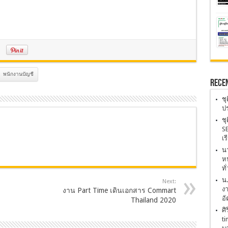
พนักงานบัญชี
Rece
ชุ
ปร
ชุ
SE
เร
นา
หน
ทั
น
Next:
งา
งาน Part Time เดินเอกสาร Commart
อั
Thailand 2020
ศิ
ti