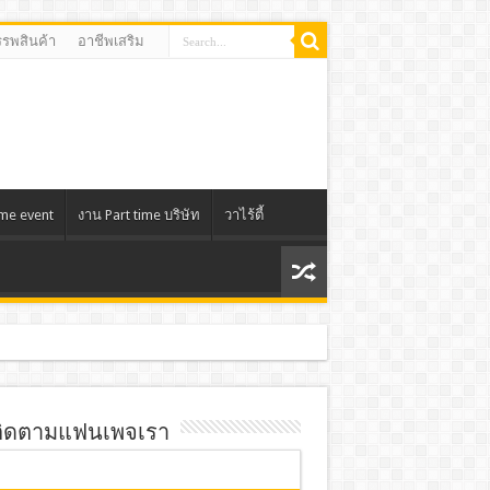
รรพสินค้า
อาชีพเสริม
ime event
งาน Part time บริษัท
วาไร้ตี้
ิดตามแฟนเพจเรา