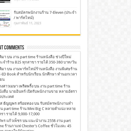
รับสมัครพนักงานร้าน 7-Eleven (ประจำ
/ พาร์ทไทม์)
กุมภาพันธ์ 11, 2023
nt Comments
ติมา
บน
งาน part time ร้านหนังสือ ช่วงปีใหม่
ะจำร้าน B2S ทุกสาขา รายได้ 350-380 บาท/วัน
ติมา
บน
งานพาร์ทไทม์ร้านหนังสือ งานพิเศษร้าน
-ED Book สำหรับนักเรียน นักศึกษา ทำนอกเวลา
ียน
งสาวเมษา เพริดพริ้ง
บน
งาน part time ร้าน
ังสือ นายอินทร์ เปิดรับพนักงานขาย หลายอัตรา
่วประเทศ
.ส ธัญญพร สร้อยทอง
บน
รับสมัครพนักงานทำ
น part time ร้าน Mini Big C หลายตำแน่ง หลาย
ตรา รายได้ 9,000-17,000
ริพร แก้วเพ็ชร
บน
เเนะนำงาน 2558 งาน part
me ร้านกาแฟ Chester’s Coffee ชั่วโมงละ 45