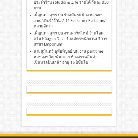
ประจำร้าน i Studio & .Life รายได้ วันละ 350
บาท
เพ็ญนภา สุพร
บน
รับสมัครพนักงาน part
time ประจำร้าน 7-11 Full time / Part time/
หลายอัตรา
เพ็ญนภา สุพร
บน
งานพาร์ทไทม์ ร้านไอศ
ครีม Häagen Dazs รับสมัครพนักงานบริการ
สาขา Emporium
นส. สุมินทร์ อุทัยพิบูลย์
บน
งาน part time
ห่อของขวัญ ช่วยขาย ห้างสรรพสินค้า
เซ็นทรัลปิ่นเกล้า อายุ 16 ปีขึ้นไป