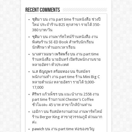
Recent Comments
ชุติมา
บน
งาน part time ร้านหนังสือ ช่วงปี
ใหม่ ประจำร้าน B2S ทุกสาขา รายได้ 350-
380 บาท/วัน
ชุติมา
บน
งานพาร์ทไทม์ร้านหนังสือ งาน
พิเศษร้าน SE-ED Book สำหรับนักเรียน
นักศึกษา ทำนอกเวลาเรียน
นางสาวเมษา เพริดพริ้ง
บน
งาน part time
ร้านหนังสือ นายอินทร์ เปิดรับพนักงานขาย
หลายอัตรา ทั่วประเทศ
น.ส ธัญญพร สร้อยทอง
บน
รับสมัคร
พนักงานทำ งาน part time ร้าน Mini Big C
หลายตำแน่ง หลายอัตรา รายได้ 9,000-
17,000
ศิริพร แก้วเพ็ชร
บน
เเนะนำงาน 2558 งาน
part time ร้านกาแฟ Chester’s Coffee
ชั่วโมงละ 45 บาท สาขาใกล้บ้านท่าน
เอมิกา
บน
รับสมัครงานด่วน! งานพาร์ทไทม์
ร้าน Berger King สาขาสุวรรณภูมิ ด่วนมาก
ค่ะ
pawich
บน
งาน part time ห่อของขวัญ