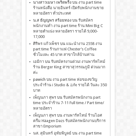
นางสาวเมษา เพริดพริ้ง
บน
งาน part time
ร้านหนังสือ นายอินทร์ เปิดรับพนักงานขาย
หลายอัตรา ทั่วประเทศ
น.ส ธัญญพร สร้อยทอง
บน
รับสมัคร
พนักงานทำ งาน part time ร้าน Mini Big C
หลายตำแน่ง หลายอัตรา รายได้ 9,000-
17,000
ศิริพร แก้วเพ็ชร
บน
เเนะนำงาน 2558 งาน
part time ร้านกาแฟ Chester’s Coffee
ชั่วโมงละ 45 บาท สาขาใกล้บ้านท่าน
เอมิกา
บน
รับสมัครงานด่วน! งานพาร์ทไทม์
ร้าน Berger King สาขาสุวรรณภูมิ ด่วนมาก
ค่ะ
pawich
บน
งาน part time ห่อของขวัญ
ประจำร้าน i Studio & .Life รายได้ วันละ 350
บาท
เพ็ญนภา สุพร
บน
รับสมัครพนักงาน part
time ประจำร้าน 7-11 Full time / Part time/
หลายอัตรา
เพ็ญนภา สุพร
บน
งานพาร์ทไทม์ ร้านไอศ
ครีม Häagen Dazs รับสมัครพนักงานบริการ
สาขา Emporium
นส. สุมินทร์ อุทัยพิบูลย์
บน
งาน part time