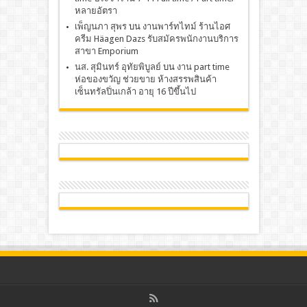
หลายอัตรา
เพ็ญนภา สุพร
บน
งานพาร์ทไทม์ ร้านไอศ
ครีม Häagen Dazs รับสมัครพนักงานบริการ
สาขา Emporium
นส. สุมินทร์ อุทัยพิบูลย์
บน
งาน part time
ห่อของขวัญ ช่วยขาย ห้างสรรพสินค้า
เซ็นทรัลปิ่นเกล้า อายุ 16 ปีขึ้นไป