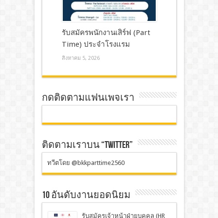
รับสมัครพนักงานเสิร์ฟ (Part
Time) ประจำโรงแรม
สิงหาคม 5, 2026
กดติดตามแฟนเพจเรา
ติดตามเราบน “TWITTER”
ทวีตโดย @bkkparttime2560
10 อันดับงานยอดนิยม
รับสมัครเจ้าหน้าฝ่ายบุคคล (HR