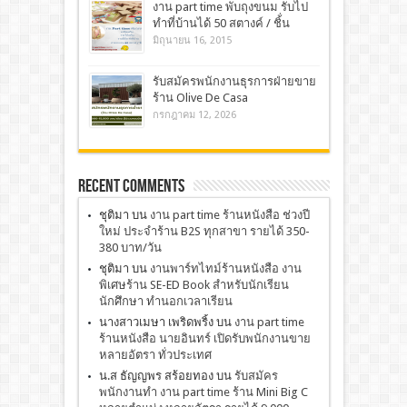
งาน part time พับถุงขนม รับไป
ทำที่บ้านได้ 50 สตางค์ / ชิ้่น
มิถุนายน 16, 2015
รับสมัครพนักงานธุรการฝ่ายขาย
ร้าน Olive De Casa
กรกฎาคม 12, 2026
Recent Comments
ชุติมา
บน
งาน part time ร้านหนังสือ ช่วงปี
ใหม่ ประจำร้าน B2S ทุกสาขา รายได้ 350-
380 บาท/วัน
ชุติมา
บน
งานพาร์ทไทม์ร้านหนังสือ งาน
พิเศษร้าน SE-ED Book สำหรับนักเรียน
นักศึกษา ทำนอกเวลาเรียน
นางสาวเมษา เพริดพริ้ง
บน
งาน part time
ร้านหนังสือ นายอินทร์ เปิดรับพนักงานขาย
หลายอัตรา ทั่วประเทศ
น.ส ธัญญพร สร้อยทอง
บน
รับสมัคร
พนักงานทำ งาน part time ร้าน Mini Big C