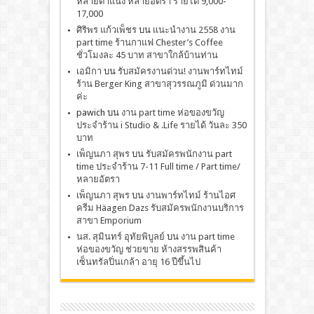
หลายตำแน่ง หลายอัตรา รายได้ 9,000-
17,000
ศิริพร แก้วเพ็ชร
บน
เเนะนำงาน 2558 งาน
part time ร้านกาแฟ Chester’s Coffee
ชั่วโมงละ 45 บาท สาขาใกล้บ้านท่าน
เอมิกา
บน
รับสมัครงานด่วน! งานพาร์ทไทม์
ร้าน Berger King สาขาสุวรรณภูมิ ด่วนมาก
ค่ะ
pawich
บน
งาน part time ห่อของขวัญ
ประจำร้าน i Studio & .Life รายได้ วันละ 350
บาท
เพ็ญนภา สุพร
บน
รับสมัครพนักงาน part
time ประจำร้าน 7-11 Full time / Part time/
หลายอัตรา
เพ็ญนภา สุพร
บน
งานพาร์ทไทม์ ร้านไอศ
ครีม Häagen Dazs รับสมัครพนักงานบริการ
สาขา Emporium
นส. สุมินทร์ อุทัยพิบูลย์
บน
งาน part time
ห่อของขวัญ ช่วยขาย ห้างสรรพสินค้า
เซ็นทรัลปิ่นเกล้า อายุ 16 ปีขึ้นไป