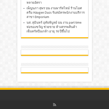
หลายอัตรา
เพ็ญนภา สุพร
บน
งานพาร์ทไทม์ ร้านไอศ
ครีม Häagen Dazs รับสมัครพนักงานบริการ
สาขา Emporium
นส. สุมินทร์ อุทัยพิบูลย์
บน
งาน part time
ห่อของขวัญ ช่วยขาย ห้างสรรพสินค้า
เซ็นทรัลปิ่นเกล้า อายุ 16 ปีขึ้นไป