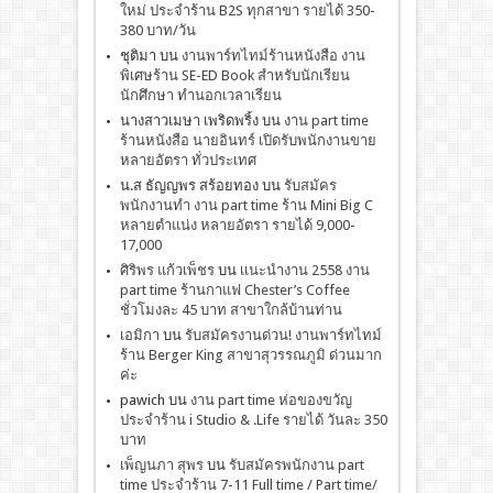
ใหม่ ประจำร้าน B2S ทุกสาขา รายได้ 350-
380 บาท/วัน
ชุติมา
บน
งานพาร์ทไทม์ร้านหนังสือ งาน
พิเศษร้าน SE-ED Book สำหรับนักเรียน
นักศึกษา ทำนอกเวลาเรียน
นางสาวเมษา เพริดพริ้ง
บน
งาน part time
ร้านหนังสือ นายอินทร์ เปิดรับพนักงานขาย
หลายอัตรา ทั่วประเทศ
น.ส ธัญญพร สร้อยทอง
บน
รับสมัคร
พนักงานทำ งาน part time ร้าน Mini Big C
หลายตำแน่ง หลายอัตรา รายได้ 9,000-
17,000
ศิริพร แก้วเพ็ชร
บน
เเนะนำงาน 2558 งาน
part time ร้านกาแฟ Chester’s Coffee
ชั่วโมงละ 45 บาท สาขาใกล้บ้านท่าน
เอมิกา
บน
รับสมัครงานด่วน! งานพาร์ทไทม์
ร้าน Berger King สาขาสุวรรณภูมิ ด่วนมาก
ค่ะ
pawich
บน
งาน part time ห่อของขวัญ
ประจำร้าน i Studio & .Life รายได้ วันละ 350
บาท
เพ็ญนภา สุพร
บน
รับสมัครพนักงาน part
time ประจำร้าน 7-11 Full time / Part time/