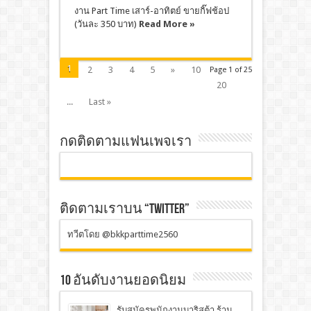
งาน Part Time เสาร์-อาทิตย์ ขายกิ๊ฟช้อป
(วันละ 350 บาท)
Read More »
1
2
3
4
5
»
10
Page 1 of 25
20
...
Last »
กดติดตามแฟนเพจเรา
ติดตามเราบน “TWITTER”
ทวีตโดย @bkkparttime2560
10 อันดับงานยอดนิยม
รับสมัครพนักงานบาริสต้า ร้าน