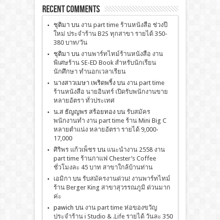
Recent Comments
ชุติมา
บน
งาน part time ร้านหนังสือ ช่วงปี
ใหม่ ประจำร้าน B2S ทุกสาขา รายได้ 350-
380 บาท/วัน
ชุติมา
บน
งานพาร์ทไทม์ร้านหนังสือ งาน
พิเศษร้าน SE-ED Book สำหรับนักเรียน
นักศึกษา ทำนอกเวลาเรียน
นางสาวเมษา เพริดพริ้ง
บน
งาน part time
ร้านหนังสือ นายอินทร์ เปิดรับพนักงานขาย
หลายอัตรา ทั่วประเทศ
น.ส ธัญญพร สร้อยทอง
บน
รับสมัคร
พนักงานทำ งาน part time ร้าน Mini Big C
หลายตำแน่ง หลายอัตรา รายได้ 9,000-
17,000
ศิริพร แก้วเพ็ชร
บน
เเนะนำงาน 2558 งาน
part time ร้านกาแฟ Chester’s Coffee
ชั่วโมงละ 45 บาท สาขาใกล้บ้านท่าน
เอมิกา
บน
รับสมัครงานด่วน! งานพาร์ทไทม์
ร้าน Berger King สาขาสุวรรณภูมิ ด่วนมาก
ค่ะ
pawich
บน
งาน part time ห่อของขวัญ
ประจำร้าน i Studio & .Life รายได้ วันละ 350