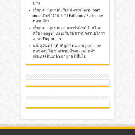
บาท
เพ็ญนภา สุพร
บน
รับสมัครพนักงาน part
time ประจำร้าน 7-11 Full time / Part time/
หลายอัตรา
เพ็ญนภา สุพร
บน
งานพาร์ทไทม์ ร้านไอศ
ครีม Häagen Dazs รับสมัครพนักงานบริการ
สาขา Emporium
นส. สุมินทร์ อุทัยพิบูลย์
บน
งาน part time
ห่อของขวัญ ช่วยขาย ห้างสรรพสินค้า
เซ็นทรัลปิ่นเกล้า อายุ 16 ปีขึ้นไป