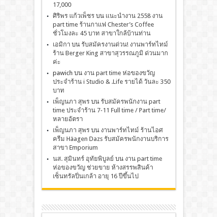
17,000
ศิริพร แก้วเพ็ชร
บน
เเนะนำงาน 2558 งาน
part time ร้านกาแฟ Chester’s Coffee
ชั่วโมงละ 45 บาท สาขาใกล้บ้านท่าน
เอมิกา
บน
รับสมัครงานด่วน! งานพาร์ทไทม์
ร้าน Berger King สาขาสุวรรณภูมิ ด่วนมาก
ค่ะ
pawich
บน
งาน part time ห่อของขวัญ
ประจำร้าน i Studio & .Life รายได้ วันละ 350
บาท
เพ็ญนภา สุพร
บน
รับสมัครพนักงาน part
time ประจำร้าน 7-11 Full time / Part time/
หลายอัตรา
เพ็ญนภา สุพร
บน
งานพาร์ทไทม์ ร้านไอศ
ครีม Häagen Dazs รับสมัครพนักงานบริการ
สาขา Emporium
นส. สุมินทร์ อุทัยพิบูลย์
บน
งาน part time
ห่อของขวัญ ช่วยขาย ห้างสรรพสินค้า
เซ็นทรัลปิ่นเกล้า อายุ 16 ปีขึ้นไป