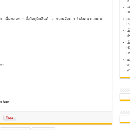
บ
เอ
Be
p
เพิ่มยอดขาย สั่งวัตถุดิบสินค้า วางแผนจัดการกำลังคน ควบคุม
i 
เ
ปร
เ
H
E
นส
ขว
ศษ
อา
MLhu8