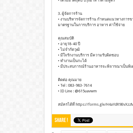
• เตรียมวัตถุดิบ ปรุงอาหารตามสูตร
3. ผู้จัดการร้าน
• งานบริหารจัดการร้าน กำหนดแนวทางการขาย 
มาตรฐานในการบริการ อาหาร ค่าใช้จ่าย
คุณสมบัติ
• อายุ18-40 ปี
• ไม่จำกัดวุฒิ
• มีใจรักงานบริการ มีความรับผิดชอบ
• ทำงานเป็นกะได้
• มีประสบการณ์ร้านอาหารจะพิจารณาเป็นพิเ
ติดต่อ คุณมาย
• Tel : 083-983-7614​
• ID Line : @615uavwm
สมัครได้ที่
https://forms.gle/H4aYdR9BvXzz
Share !