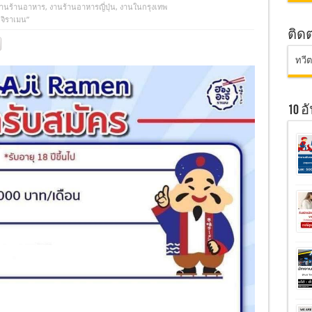
านร้านอาหาร
,
งานร้านอาหารญี่ปุ่น
,
งานในกรุงเทพ
ะจิราเมน”
ติด
ทวี
10 