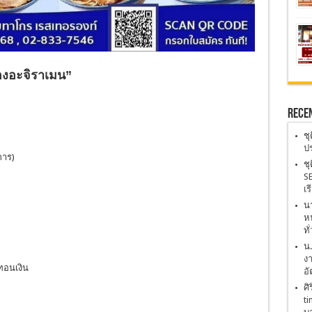
ฮองอะจิราเมน”
Rece
ชุ
)
ปร
การ)
ชุ
SE
เร
นา
หน
ทั
น
งา
นทอนเงิน
อั
ศิ
ti