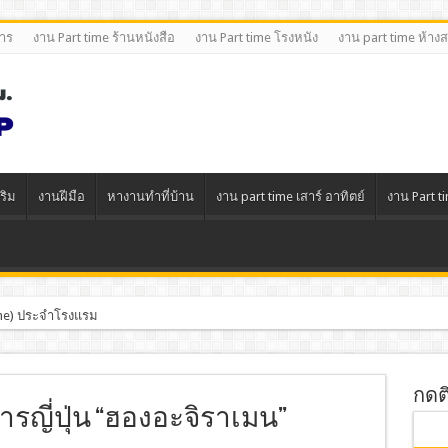
หาร
งาน Part time ร้านหนังสือ
งาน Part time โรงหนัง
งาน part time ห้าง
ริม
งานฝีมือ
หางานทําที่บ้าน
งาน part time เสาร์ อาทิตย์
งาน Part t
Time) ประจำโรงแรม
ช้าง
กดต
รญี่ปุ่น “ฮองอะจิราเมน”