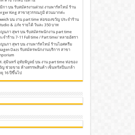
าท สาขาใกล้บ้านท่าน
มิกา
บน
รับสมัครงานด่วน! งานพาร์ทไทม์ ร้าน
rger King สาขาสุวรรณภูมิ ด่วนมากค่ะ
awich
บน
งาน part time ห่อของขวัญ ประจำร้าน
Studio & .Life รายได้ วันละ 350 บาท
พ็ญนภา สุพร
บน
รับสมัครพนักงาน part time
ะจำร้าน 7-11 Full time / Part time/ หลายอัตรา
พ็ญนภา สุพร
บน
งานพาร์ทไทม์ ร้านไอศครีม
äagen Dazs รับสมัครพนักงานบริการ สาขา
mporium
. สุมินทร์ อุทัยพิบูลย์
บน
งาน part time ห่อของ
ัญ ช่วยขาย ห้างสรรพสินค้า เซ็นทรัลปิ่นเกล้า
ยุ 16 ปีขึ้นไป