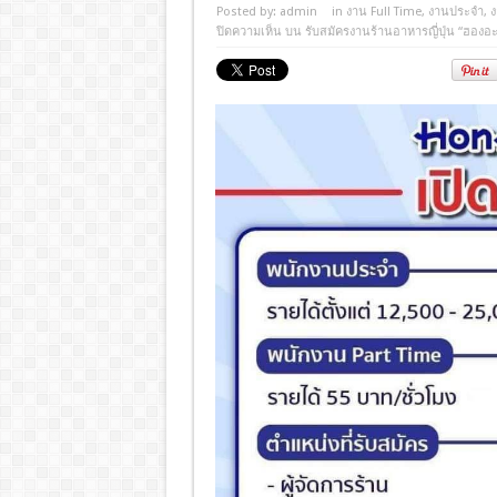
Posted by:
admin
in
งาน Full Time
,
งานประจํา
,
ง
ปิดความเห็น
บน รับสมัครงานร้านอาหารญี่ปุ่น “ฮองอ