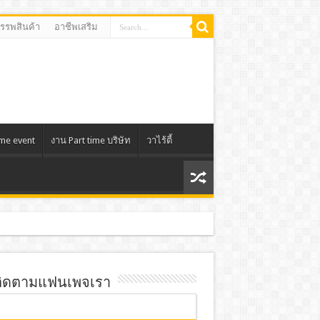
สรรพสินค้า
อาชีพเสริม
ime event
งาน Part time บริษัท
วาไร้ตี้
ิดตามแฟนเพจเรา