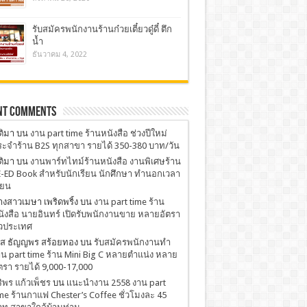
รับสมัครพนักงานร้านก๋วยเตี๋ยวดู๋ดี๋ ตึก
น้ำ
ธันวาคม 4, 2022
nt Comments
ติมา
บน
งาน part time ร้านหนังสือ ช่วงปีใหม่
ะจำร้าน B2S ทุกสาขา รายได้ 350-380 บาท/วัน
ติมา
บน
งานพาร์ทไทม์ร้านหนังสือ งานพิเศษร้าน
-ED Book สำหรับนักเรียน นักศึกษา ทำนอกเวลา
ียน
งสาวเมษา เพริดพริ้ง
บน
งาน part time ร้าน
ังสือ นายอินทร์ เปิดรับพนักงานขาย หลายอัตรา
่วประเทศ
.ส ธัญญพร สร้อยทอง
บน
รับสมัครพนักงานทำ
น part time ร้าน Mini Big C หลายตำแน่ง หลาย
ตรา รายได้ 9,000-17,000
ริพร แก้วเพ็ชร
บน
เเนะนำงาน 2558 งาน part
me ร้านกาแฟ Chester’s Coffee ชั่วโมงละ 45