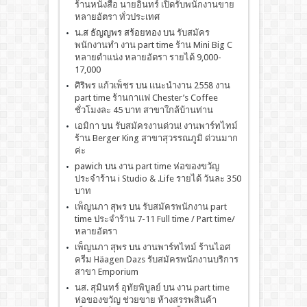
ร้านหนังสือ นายอินทร์ เปิดรับพนักงานขาย
หลายอัตรา ทั่วประเทศ
น.ส ธัญญพร สร้อยทอง
บน
รับสมัคร
พนักงานทำ งาน part time ร้าน Mini Big C
หลายตำแน่ง หลายอัตรา รายได้ 9,000-
17,000
ศิริพร แก้วเพ็ชร
บน
เเนะนำงาน 2558 งาน
part time ร้านกาแฟ Chester’s Coffee
ชั่วโมงละ 45 บาท สาขาใกล้บ้านท่าน
เอมิกา
บน
รับสมัครงานด่วน! งานพาร์ทไทม์
ร้าน Berger King สาขาสุวรรณภูมิ ด่วนมาก
ค่ะ
pawich
บน
งาน part time ห่อของขวัญ
ประจำร้าน i Studio & .Life รายได้ วันละ 350
บาท
เพ็ญนภา สุพร
บน
รับสมัครพนักงาน part
time ประจำร้าน 7-11 Full time / Part time/
หลายอัตรา
เพ็ญนภา สุพร
บน
งานพาร์ทไทม์ ร้านไอศ
ครีม Häagen Dazs รับสมัครพนักงานบริการ
สาขา Emporium
นส. สุมินทร์ อุทัยพิบูลย์
บน
งาน part time
ห่อของขวัญ ช่วยขาย ห้างสรรพสินค้า