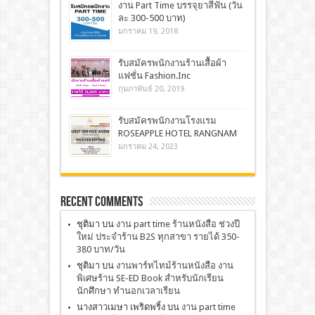
งาน Part Time บรรจุยาสีฟัน (วัน
ละ 300-500 บาท)
มกราคม 19, 2018
รับสมัครพนักงานร้านเสื้อผ้า
แฟชั่น Fashion.Inc
กุมภาพันธ์ 20, 2019
รับสมัครพนักงานโรงแรม
ROSEAPPLE HOTEL RANGNAM
มกราคม 24, 2023
Recent Comments
ชุติมา
บน
งาน part time ร้านหนังสือ ช่วงปี
ใหม่ ประจำร้าน B2S ทุกสาขา รายได้ 350-
380 บาท/วัน
ชุติมา
บน
งานพาร์ทไทม์ร้านหนังสือ งาน
พิเศษร้าน SE-ED Book สำหรับนักเรียน
นักศึกษา ทำนอกเวลาเรียน
นางสาวเมษา เพริดพริ้ง
บน
งาน part time