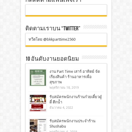
กดติดตามแฟนเพจเรา
ติดตามเราบน “TWITTER”
ทวีตโดย @bkkparttime2560
10 อันดับงานยอดนิยม
งาน Part Time เสาร์ อาทิตย์ จัด
เรียงสินค้า ร้านอาหารเพื่อ
สุขภาพ
พฤศจิกายน 18, 2019
รับสมัครพนักงานร้านก๋วยเตี๋ยวดู๋
ดี๋ ตึกน้ำ
ธันวาคม 4, 2022
รับสมัครพนักงานประจำร้าน
Shushabu
พฤศจิกายน 6, 2019