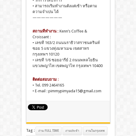
• รักการให้บริการ
• สามารถเริมทํางานตังแต่เช้า หรือตาม
ความจําเปน ได้
———————
สถานทีทํางาน :
Kenn’s Coffee &
Croissant :
• เลขที 163/2 ถนนนราธิวาสราชนครินท์
ซอย 5 แขวงทุ่งมหาเมฆ เขตสาทร
กรุงเทพฯ 10120
• เลขที 1/6 ซอยอารีย์ 2 ถนนพหลโยธิน
แขวงพญาไท เขตพญาไท กรุงเทพฯ 10400
ติดต่อสอบถาม :
• Tel. 099 2464165
• E-mail : pimmypimyada15@gmail.com
Tag :
ง่าน FULL TIME
งานประจํา
งานในกรุงเทพ