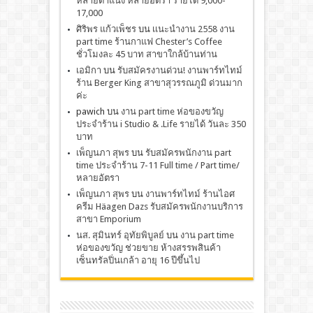
หลายตำแน่ง หลายอัตรา รายได้ 9,000-
17,000
ศิริพร แก้วเพ็ชร
บน
เเนะนำงาน 2558 งาน
part time ร้านกาแฟ Chester’s Coffee
ชั่วโมงละ 45 บาท สาขาใกล้บ้านท่าน
เอมิกา
บน
รับสมัครงานด่วน! งานพาร์ทไทม์
ร้าน Berger King สาขาสุวรรณภูมิ ด่วนมาก
ค่ะ
pawich
บน
งาน part time ห่อของขวัญ
ประจำร้าน i Studio & .Life รายได้ วันละ 350
บาท
เพ็ญนภา สุพร
บน
รับสมัครพนักงาน part
time ประจำร้าน 7-11 Full time / Part time/
หลายอัตรา
เพ็ญนภา สุพร
บน
งานพาร์ทไทม์ ร้านไอศ
ครีม Häagen Dazs รับสมัครพนักงานบริการ
สาขา Emporium
นส. สุมินทร์ อุทัยพิบูลย์
บน
งาน part time
ห่อของขวัญ ช่วยขาย ห้างสรรพสินค้า
เซ็นทรัลปิ่นเกล้า อายุ 16 ปีขึ้นไป