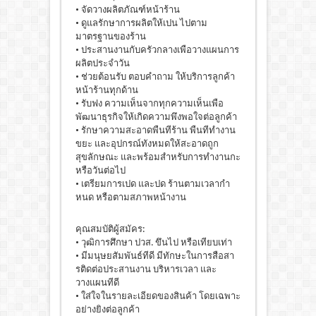
• จัดวางผลิตภัณฑ์หน้าร้าน
• ดูแลรักษาการผลิตให้เปน ไปตาม
มาตรฐานของร้าน
• ประสานงานกับครัวกลางเพือวางแผนการ
ผลิตประจําวัน
• ช่วยต้อนรับ ตอบคําถาม ให้บริการลูกค้า
หน้าร้านทุกด้าน
• รับฟง ความเห็นจากทุกความเห็นเพือ
พัฒนาธุรกิจให้เกิดความพึงพอใจต่อลูกค้า
• รักษาความสะอาดพืนทีร้าน พืนทีทํางาน
ขยะ และอุปกรณ์ทังหมดให้สะอาดถูก
สุขลักษณะ และพร้อมสําหรับการทํางานกะ
หรือวันต่อไป
• เตรียมการเปด และปด ร้านตามเวลากํา
หนด หรือตามสภาพหน้างาน
คุณสมบัติผู้สมัคร:
• วุฒิการศึกษา ปวส. ขึนไป หรือเทียบเท่า
• มีมนุษยสัมพันธ์ทีดี มีทักษะในการสือสา
รติดต่อประสานงาน บริหารเวลา และ
วางแผนทีดี
• ใส่ใจในรายละเอียดของสินค้า โดยเฉพาะ
อย่างยิงต่อลูกค้า