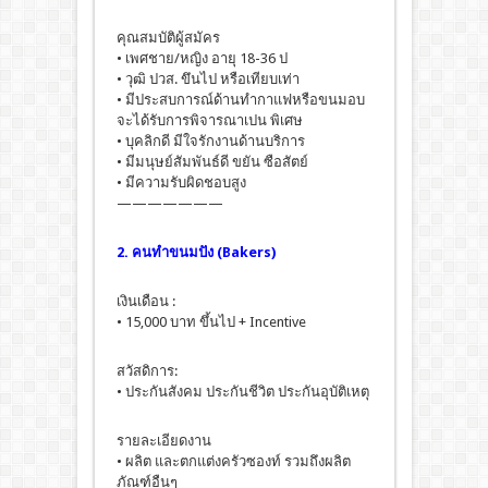
คุณสมบัติผู้สมัคร
• เพศชาย/หญิง อายุ 18-36 ป
• วุฒิ ปวส. ขึนไป หรือเทียบเท่า
• มีประสบการณ์ด้านทํากาแฟหรือขนมอบ
จะได้รับการพิจารณาเปน พิเศษ
• บุคลิกดี มีใจรักงานด้านบริการ
• มีมนุษย์สัมพันธ์ดี ขยัน ซือสัตย์
• มีความรับผิดชอบสูง
———————
2. คนทำขนมปัง (Bakers)
เงินเดือน :
• 15,000 บาท ขึ้นไป + Incentive
สวัสดิการ:
• ประกันสังคม ประกันชีวิต ประกันอุบัติเหตุ
รายละเอียดงาน
• ผลิต และตกแต่งครัวซองท์ รวมถึงผลิต
ภัณฑ์อืนๆ