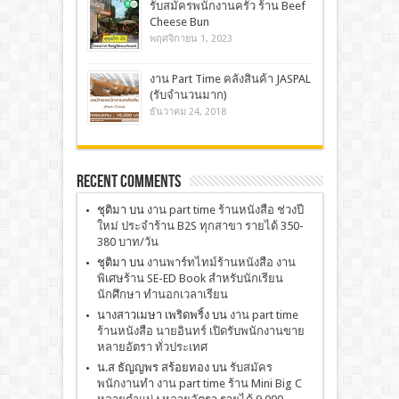
รับสมัครพนักงานครัว ร้าน Beef
Cheese Bun
พฤศจิกายน 1, 2023
งาน Part Time คลังสินค้า JASPAL
(รับจำนวนมาก)
ธันวาคม 24, 2018
Recent Comments
ชุติมา
บน
งาน part time ร้านหนังสือ ช่วงปี
ใหม่ ประจำร้าน B2S ทุกสาขา รายได้ 350-
380 บาท/วัน
ชุติมา
บน
งานพาร์ทไทม์ร้านหนังสือ งาน
พิเศษร้าน SE-ED Book สำหรับนักเรียน
นักศึกษา ทำนอกเวลาเรียน
นางสาวเมษา เพริดพริ้ง
บน
งาน part time
ร้านหนังสือ นายอินทร์ เปิดรับพนักงานขาย
หลายอัตรา ทั่วประเทศ
น.ส ธัญญพร สร้อยทอง
บน
รับสมัคร
พนักงานทำ งาน part time ร้าน Mini Big C