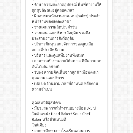
• รักษาความสะอาดอุปกรณ์ พืนทีทํางานให้
ถูกสุขลัษณะอยู่ตลอดเวลา
• ฝึกอบรมพนักงานขนมอบ (baker) ประจํา
หน้าร้านของแต่ละสาขา
• วางแผนการผลิตประจําวัน
• วางแผน และบริหารวัตถุดิบ รวมถึง
ประสานงานการสังวัตถุดิบ
• บริหารต้นทุน และจัดการของสูญเสีย
อย่างมีประสิทธิภาพ
• บริหาร และดูแลทีมงานทังหมด
• สามารถทํางานภายใต้สภาวะทีมีความกด
ดันได้เปน อย่างดี
• รับฟง ความคิดเห็นจากลูกค้าเพือพัฒนา
คุณภาพ และบริการ
• เปด ปด ร้านตามเวลาทีกําหนด หรือตาม
ความจําเปน
คุณสมบัติผู้สมัคร:
• มีประสพการณ์ทํางานอย่างน้อย 3-5 ป
ในตําแหน่ง Head Baker/ Sous Chef –
Baker หรือตําแหน่งที
ใกล้เคียง
• จบการศึกษาจากโรงเรียนสอนการ