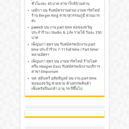
ชั่วโมงละ 45 บาท สาขาใกล้บ้านท่าน
เอมิกา
บน
รับสมัครงานด่วน! งานพาร์ทไทม์
ร้าน Berger King สาขาสุวรรณภูมิ ด่วนมาก
ค่ะ
pawich
บน
งาน part time ห่อของขวัญ
ประจำร้าน i Studio & .Life รายได้ วันละ 350
บาท
เพ็ญนภา สุพร
บน
รับสมัครพนักงาน part
time ประจำร้าน 7-11 Full time / Part time/
หลายอัตรา
เพ็ญนภา สุพร
บน
งานพาร์ทไทม์ ร้านไอศ
ครีม Häagen Dazs รับสมัครพนักงานบริการ
สาขา Emporium
นส. สุมินทร์ อุทัยพิบูลย์
บน
งาน part time
ห่อของขวัญ ช่วยขาย ห้างสรรพสินค้า
เซ็นทรัลปิ่นเกล้า อายุ 16 ปีขึ้นไป