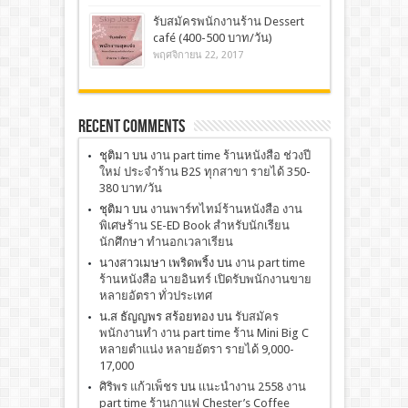
รับสมัครพนักงานร้าน Dessert
café (400-500 บาท/วัน)
พฤศจิกายน 22, 2017
Recent Comments
ชุติมา
บน
งาน part time ร้านหนังสือ ช่วงปี
ใหม่ ประจำร้าน B2S ทุกสาขา รายได้ 350-
380 บาท/วัน
ชุติมา
บน
งานพาร์ทไทม์ร้านหนังสือ งาน
พิเศษร้าน SE-ED Book สำหรับนักเรียน
นักศึกษา ทำนอกเวลาเรียน
นางสาวเมษา เพริดพริ้ง
บน
งาน part time
ร้านหนังสือ นายอินทร์ เปิดรับพนักงานขาย
หลายอัตรา ทั่วประเทศ
น.ส ธัญญพร สร้อยทอง
บน
รับสมัคร
พนักงานทำ งาน part time ร้าน Mini Big C
หลายตำแน่ง หลายอัตรา รายได้ 9,000-
17,000
ศิริพร แก้วเพ็ชร
บน
เเนะนำงาน 2558 งาน
part time ร้านกาแฟ Chester’s Coffee