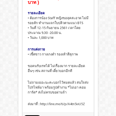
บาท )
รายละเอียด
• ต้องการน้อง Staff หญิงขอลุคสะอาด ไม่มี
รอยสัก ทำงานแจกใบปลิวตามแนว BTS
• วันที่ 12-15 กันยายน 2561 เวลาโดย
ประมาณ 9.30 -20.00 น.
• วันละ 1,000 บาท
การแต่งกาย
• เชิ้ตขาว กางเกงดำ รองเท้าสีสุภาพ
ขอคนรับเรทได้ ไม่เรื่องมาก รายละเอียด
อื่นๆ เช่น สถานที่ เดี๋ยวบอกอีกที
ไม่ถามเยอะนะคะบอกไว้หมดแล้ว สนใจส่ง
โปรไฟล์มา พร้อมรูปทำงาน *ไม่เอา คอม
การ์ด* ส่งไม่ครบขอผ่านจ้า
ส่งมาที่ :
http://line.me/ti/p/A4tn5ivU5Z