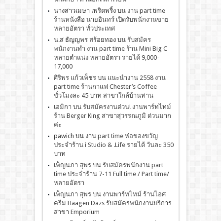
นางสาวเมษา เพริดพริ้ง
บน
งาน part time
ร้านหนังสือ นายอินทร์ เปิดรับพนักงานขาย
หลายอัตรา ทั่วประเทศ
น.ส ธัญญพร สร้อยทอง
บน
รับสมัคร
พนักงานทำ งาน part time ร้าน Mini Big C
หลายตำแน่ง หลายอัตรา รายได้ 9,000-
17,000
ศิริพร แก้วเพ็ชร
บน
เเนะนำงาน 2558 งาน
part time ร้านกาแฟ Chester’s Coffee
ชั่วโมงละ 45 บาท สาขาใกล้บ้านท่าน
เอมิกา
บน
รับสมัครงานด่วน! งานพาร์ทไทม์
ร้าน Berger King สาขาสุวรรณภูมิ ด่วนมาก
ค่ะ
pawich
บน
งาน part time ห่อของขวัญ
ประจำร้าน i Studio & .Life รายได้ วันละ 350
บาท
เพ็ญนภา สุพร
บน
รับสมัครพนักงาน part
time ประจำร้าน 7-11 Full time / Part time/
หลายอัตรา
เพ็ญนภา สุพร
บน
งานพาร์ทไทม์ ร้านไอศ
ครีม Häagen Dazs รับสมัครพนักงานบริการ
สาขา Emporium