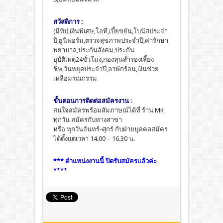
สวัสดิการ :
(มีทิป,เงินพิเศษ,โอที,เบี้ยขยัน,โบนัสประจำ
ปี,ยูนิฟอร์ม,ตรวจสุขภาพประจำปี,ค่ารักษา
พยาบาล,ประกันสังคม,ประกัน
อุบัติเหตุ24ชั่วโมง,กองทุนสำรองเลี้ยง
ชีพ,วันหยุดประจำปี,ลาพักร้อน,เงินช่วย
เหลือมรณกรรม
ขั้นตอนการติดต่อสมัครงาน :
สนใจสมัครพร้อมสัมภาษณ์ได้ที่ ร้าน MK
ทุกวัน สมัครกับทางสาขา
หรือ ทุกวันจันทร์-ศุกร์ กับฝ่ายบุคคลสมัคร
ได้ตั้งแต่เวลา 14.00 – 16.30 น.
*** ตำแหน่งงานนี้ ปิดรับสมัครแล้วค่ะ
****