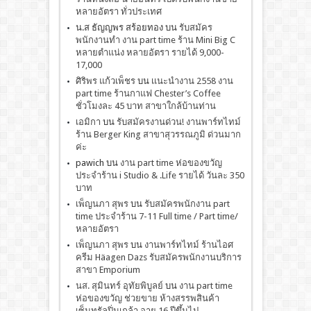
หลายอัตรา ทั่วประเทศ
น.ส ธัญญพร สร้อยทอง
บน
รับสมัคร
พนักงานทำ งาน part time ร้าน Mini Big C
หลายตำแน่ง หลายอัตรา รายได้ 9,000-
17,000
ศิริพร แก้วเพ็ชร
บน
เเนะนำงาน 2558 งาน
part time ร้านกาแฟ Chester’s Coffee
ชั่วโมงละ 45 บาท สาขาใกล้บ้านท่าน
เอมิกา
บน
รับสมัครงานด่วน! งานพาร์ทไทม์
ร้าน Berger King สาขาสุวรรณภูมิ ด่วนมาก
ค่ะ
pawich
บน
งาน part time ห่อของขวัญ
ประจำร้าน i Studio & .Life รายได้ วันละ 350
บาท
เพ็ญนภา สุพร
บน
รับสมัครพนักงาน part
time ประจำร้าน 7-11 Full time / Part time/
หลายอัตรา
เพ็ญนภา สุพร
บน
งานพาร์ทไทม์ ร้านไอศ
ครีม Häagen Dazs รับสมัครพนักงานบริการ
สาขา Emporium
นส. สุมินทร์ อุทัยพิบูลย์
บน
งาน part time
ห่อของขวัญ ช่วยขาย ห้างสรรพสินค้า
เซ็นทรัลปิ่นเกล้า อายุ 16 ปีขึ้นไป