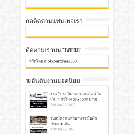
กดติดตามแฟนเพจเรา
ติดตามเราบน “TWITTER”
ทวีตโดย @bkkparttime2560
10 อันดับงานยอดนิยม
งาน Extra นิตยสารออนไลน์ ไม่
เกิน 4 ชั่วโมง (BG : 500 บาท)
สิงหาคม 29, 2017
รับสมัครคนทำอาหาร มือผัด
ประเภทเส้น
สิงหาคม 22, 2023