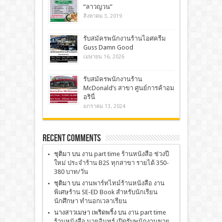
“ลาวญวน”
สิงหาคม 3, 2019
รับสมัครพนักงานร้านไอศครีม
Guss Damn Good
เมษายน 16, 2026
รับสมัครพนักงานร้าน
McDonald’s สาขา ศูนย์การค้าอม
อรินี่
มกราคม 13, 2024
Recent Comments
ชุติมา
บน
งาน part time ร้านหนังสือ ช่วงปี
ใหม่ ประจำร้าน B2S ทุกสาขา รายได้ 350-
380 บาท/วัน
ชุติมา
บน
งานพาร์ทไทม์ร้านหนังสือ งาน
พิเศษร้าน SE-ED Book สำหรับนักเรียน
นักศึกษา ทำนอกเวลาเรียน
นางสาวเมษา เพริดพริ้ง
บน
งาน part time
ร้านหนังสือ นายอินทร์ เปิดรับพนักงานขาย