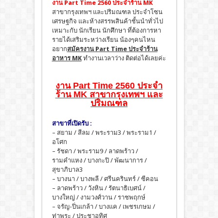
งาน Part Time 2560
ประจำร้าน MK
สาขากรุงเทพฯ และปริมณฑล ประจำโซน
เศรษฐกิจ และห้างสรรพสินค้าชั้นนำทั่วไป
เหมาะกับ นักเรียน นักศึกษา ที่ต้องการหา
รายได้เสริมระหว่างเรียน น้องๆคนไหน
อยาก
สมัครงาน Part Time ประจำร้าน
อาหาร MK
ทำงานเวลาว่าง ติดต่อได้เลยค่ะ
งาน Part Time 2560 ประจำ
ร้าน MK สาขากรุงเทพฯ และ
ปริมณฑล
สาขาที่เปิดรับ :
– สยาม / สีลม / พระราม3 / พระราม1 /
อโศก
– รัชดา / พระราม9 / ลาดพร้าว /
รามคำแหง / บางกะปิ / พัฒนาการ /
สุขาภิบาล3
– บางนา / บางพลี / ศรีนครินทร์ / ซีคอน
– ลาดพร้าว / วังหิน / รัตนาธิเบศน์ /
บางใหญ่ / งามวงศ์วาน / ราชพฤกษ์
– จรัญ-ปิ่นเกล้า / บางแค / เพชรเกษม /
ท่าพระ / ประชาอุทิศ