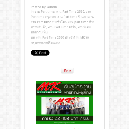
Posted by:
admin
in
งาน Part time
,
งาน Part Time 2560
,
งาน
Part time กรุงเทพ
,
งาน Part time ร้านอาหาร
,
งาน Part Time รายชั่วโมง
,
งาน part time ห้าง
สรรพสินค้า
,
งาน Part Time เสิร์ฟ
,
งานพิเศษ
ปิดความเห็น
บน งาน Part Time 2560 ประจำร้าน MK ใน
กรุงเทพและปริมณฑล