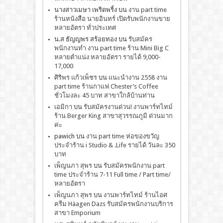
นางสาวเมษา เพริดพริ้ง
บน
งาน part time
ร้านหนังสือ นายอินทร์ เปิดรับพนักงานขาย
หลายอัตรา ทั่วประเทศ
น.ส ธัญญพร สร้อยทอง
บน
รับสมัคร
พนักงานทำ งาน part time ร้าน Mini Big C
หลายตำแน่ง หลายอัตรา รายได้ 9,000-
17,000
ศิริพร แก้วเพ็ชร
บน
เเนะนำงาน 2558 งาน
part time ร้านกาแฟ Chester’s Coffee
ชั่วโมงละ 45 บาท สาขาใกล้บ้านท่าน
เอมิกา
บน
รับสมัครงานด่วน! งานพาร์ทไทม์
ร้าน Berger King สาขาสุวรรณภูมิ ด่วนมาก
ค่ะ
pawich
บน
งาน part time ห่อของขวัญ
ประจำร้าน i Studio & .Life รายได้ วันละ 350
บาท
เพ็ญนภา สุพร
บน
รับสมัครพนักงาน part
time ประจำร้าน 7-11 Full time / Part time/
หลายอัตรา
เพ็ญนภา สุพร
บน
งานพาร์ทไทม์ ร้านไอศ
ครีม Häagen Dazs รับสมัครพนักงานบริการ
สาขา Emporium