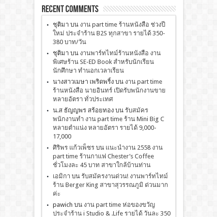
Recent Comments
ชุติมา
บน
งาน part time ร้านหนังสือ ช่วงปี
ใหม่ ประจำร้าน B2S ทุกสาขา รายได้ 350-
380 บาท/วัน
ชุติมา
บน
งานพาร์ทไทม์ร้านหนังสือ งาน
พิเศษร้าน SE-ED Book สำหรับนักเรียน
นักศึกษา ทำนอกเวลาเรียน
นางสาวเมษา เพริดพริ้ง
บน
งาน part time
ร้านหนังสือ นายอินทร์ เปิดรับพนักงานขาย
หลายอัตรา ทั่วประเทศ
น.ส ธัญญพร สร้อยทอง
บน
รับสมัคร
พนักงานทำ งาน part time ร้าน Mini Big C
หลายตำแน่ง หลายอัตรา รายได้ 9,000-
17,000
ศิริพร แก้วเพ็ชร
บน
เเนะนำงาน 2558 งาน
part time ร้านกาแฟ Chester’s Coffee
ชั่วโมงละ 45 บาท สาขาใกล้บ้านท่าน
เอมิกา
บน
รับสมัครงานด่วน! งานพาร์ทไทม์
ร้าน Berger King สาขาสุวรรณภูมิ ด่วนมาก
ค่ะ
pawich
บน
งาน part time ห่อของขวัญ
ประจำร้าน i Studio & .Life รายได้ วันละ 350