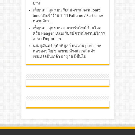
บาท
เพ็ญนภา สุพร
บน
รับสมัครพนักงาน part
time ประจำร้าน 7-11 Full time / Part time/
หลายอัตรา
เพ็ญนภา สุพร
บน
งานพาร์ทไทม์ ร้านไอศ
ครีม Häagen Dazs รับสมัครพนักงานบริการ
สาขา Emporium
นส. สุมินทร์ อุทัยพิบูลย์
บน
งาน part time
ห่อของขวัญ ช่วยขาย ห้างสรรพสินค้า
เซ็นทรัลปิ่นเกล้า อายุ 16 ปีขึ้นไป